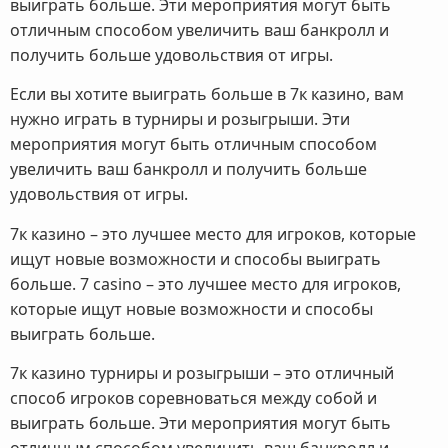
выиграть больше. Эти мероприятия могут быть
отличным способом увеличить ваш банкролл и
получить больше удовольствия от игры.
Если вы хотите выиграть больше в 7к казино, вам
нужно играть в турниры и розыгрыши. Эти
мероприятия могут быть отличным способом
увеличить ваш банкролл и получить больше
удовольствия от игры.
7к казино – это лучшее место для игроков, которые
ищут новые возможности и способы выиграть
больше. 7 casino – это лучшее место для игроков,
которые ищут новые возможности и способы
выиграть больше.
7к казино турниры и розыгрыши – это отличный
способ игроков соревноваться между собой и
выиграть больше. Эти мероприятия могут быть
отличным способом увеличить ваш банкролл и