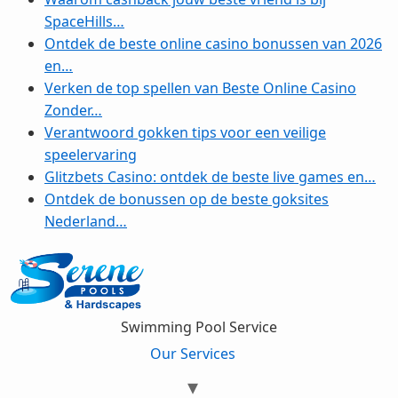
SpaceHills…
Ontdek de beste online casino bonussen van 2026
en…
Verken de top spellen van Beste Online Casino
Zonder…
Verantwoord gokken tips voor een veilige
speelervaring
Glitzbets Casino: ontdek de beste live games en…
Ontdek de bonussen op de beste goksites
Nederland…
Swimming Pool Service
Our Services