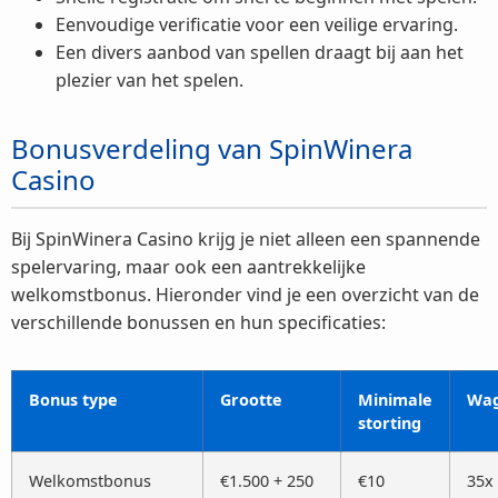
Eenvoudige verificatie voor een veilige ervaring.
Een divers aanbod van spellen draagt bij aan het
plezier van het spelen.
Bonusverdeling van SpinWinera
Casino
Bij SpinWinera Casino krijg je niet alleen een spannende
spelervaring, maar ook een aantrekkelijke
welkomstbonus. Hieronder vind je een overzicht van de
verschillende bonussen en hun specificaties:
Bonus type
Grootte
Minimale
Wag
storting
Welkomstbonus
€1.500 + 250
€10
35x