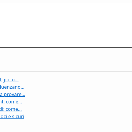
el gioco…
nfluenzano…
 da provare…
unt: come…
idi: come…
oci e sicuri