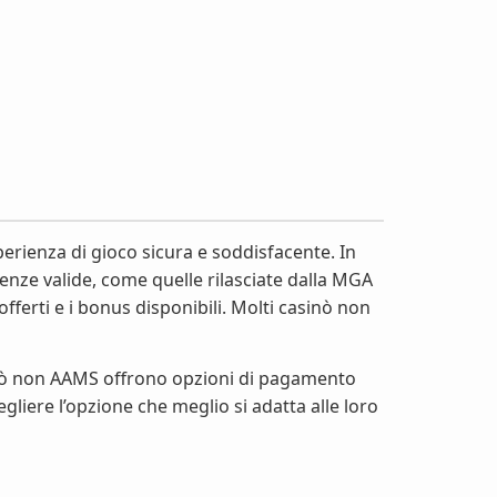
erienza di gioco sicura e soddisfacente. In
cenze valide, come quelle rilasciate dalla MGA
fferti e i bonus disponibili. Molti casinò non
sinò non AAMS offrono opzioni di pagamento
gliere l’opzione che meglio si adatta alle loro