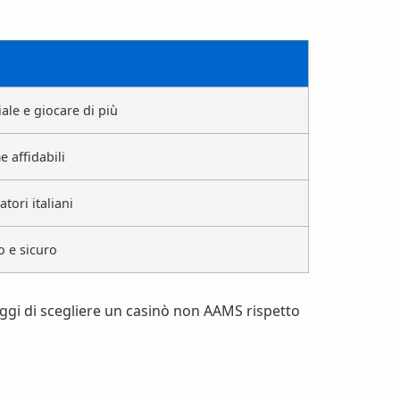
ale e giocare di più
 affidabili
tori italiani
o e sicuro
aggi di scegliere un casinò non AAMS rispetto