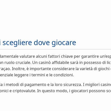
 scegliere dove giocare
mentale valutare alcuni fattori chiave per garantire un’esp
n ruolo cruciale. Un casinò affidabile sarà in possesso di li
çao. Inoltre, è importante considerare la varietà di giochi o
ziale leggere i termini e le condizioni.
da i metodi di pagamento e la loro sicurezza. I migliori ca
ronici e criptovalute. In questo modo, i giocatori possono sce