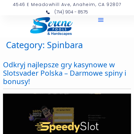
4546 E Meadowhill Ave, Anaheim, CA 92807
(714) 904 - 8575
Category:
Spinbara
Odkryj najlepsze gry kasynowe w
Slotsvader Polska – Darmowe spiny i
bonusy!