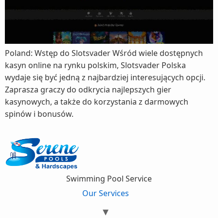
Poland: Wstęp do Slotsvader Wśród wiele dostępnych
kasyn online na rynku polskim, Slotsvader Polska
wydaje się być jedną z najbardziej interesujących opcji.
Zaprasza graczy do odkrycia najlepszych gier
kasynowych, a także do korzystania z darmowych
spinów i bonusów.
Swimming Pool Service
Our Services