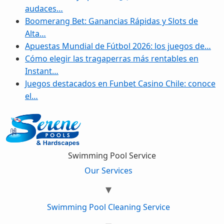
audaces…
Boomerang Bet: Ganancias Rápidas y Slots de
Alta…
Apuestas Mundial de Fútbol 2026: los juegos de…
Cómo elegir las tragaperras más rentables en
Instant…
Juegos destacados en Funbet Casino Chile: conoce
el…
Swimming Pool Service
Our Services
Swimming Pool Cleaning Service