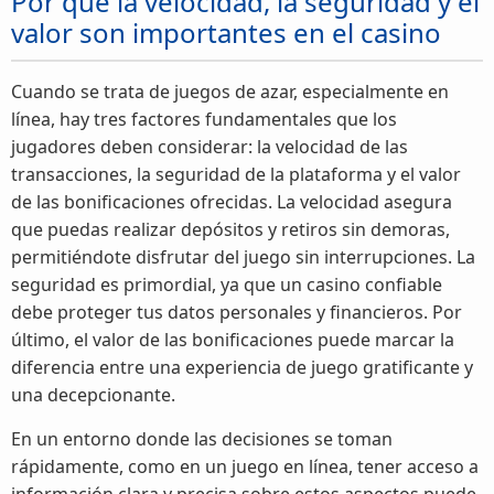
Por qué la velocidad, la seguridad y el
valor son importantes en el casino
Cuando se trata de juegos de azar, especialmente en
línea, hay tres factores fundamentales que los
jugadores deben considerar: la velocidad de las
transacciones, la seguridad de la plataforma y el valor
de las bonificaciones ofrecidas. La velocidad asegura
que puedas realizar depósitos y retiros sin demoras,
permitiéndote disfrutar del juego sin interrupciones. La
seguridad es primordial, ya que un casino confiable
debe proteger tus datos personales y financieros. Por
último, el valor de las bonificaciones puede marcar la
diferencia entre una experiencia de juego gratificante y
una decepcionante.
En un entorno donde las decisiones se toman
rápidamente, como en un juego en línea, tener acceso a
información clara y precisa sobre estos aspectos puede