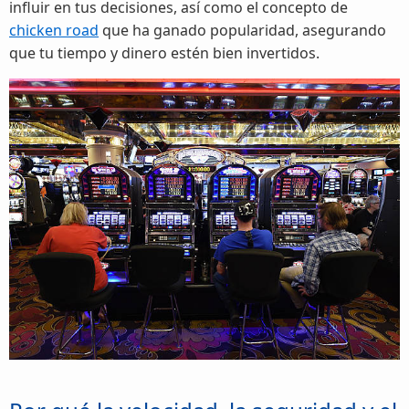
influir en tus decisiones, así como el concepto de
chicken road
que ha ganado popularidad, asegurando
que tu tiempo y dinero estén bien invertidos.