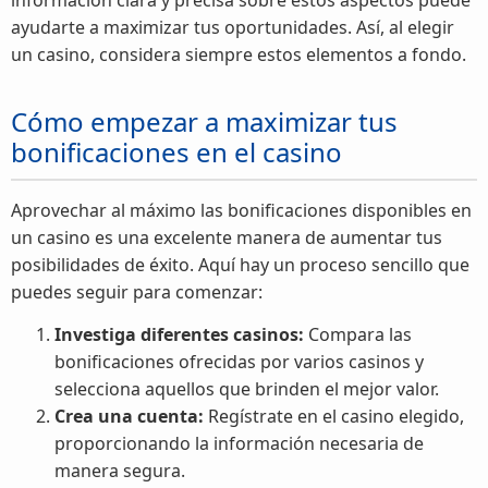
ayudarte a maximizar tus oportunidades. Así, al elegir
un casino, considera siempre estos elementos a fondo.
Cómo empezar a maximizar tus
bonificaciones en el casino
Aprovechar al máximo las bonificaciones disponibles en
un casino es una excelente manera de aumentar tus
posibilidades de éxito. Aquí hay un proceso sencillo que
puedes seguir para comenzar:
Investiga diferentes casinos:
Compara las
bonificaciones ofrecidas por varios casinos y
selecciona aquellos que brinden el mejor valor.
Crea una cuenta:
Regístrate en el casino elegido,
proporcionando la información necesaria de
manera segura.