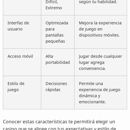
Difícil,
según tu habilidad.
Extremo
Interfaz de
Optimizada
Mejora la experiencia
usuario
para
de juego en
pantallas
dispositivos móviles.
pequeñas
Acceso móvil
Alta
Jugar desde cualquier
portabilidad
lugar agrega
conveniencia.
Estilo de
Decisiones
Permite una
juego
rápidas
experiencia de juego
dinámica y
emocionante.
Conocer estas características te permitirá elegir un
casino que se alinee con tus expectativas y estilo de