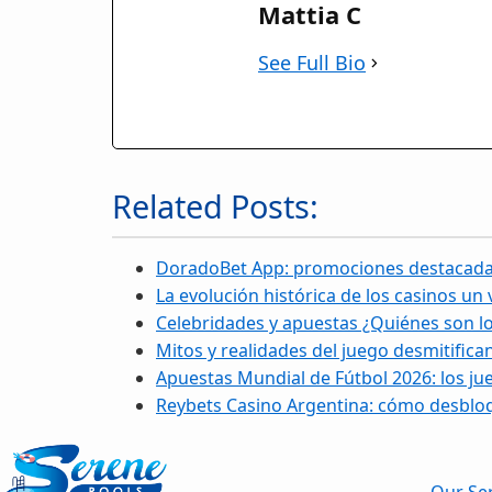
Mattia C
See Full Bio
Related Posts:
DoradoBet App: promociones destacada
La evolución histórica de los casinos un 
Celebridades y apuestas ¿Quiénes son 
Mitos y realidades del juego desmitific
Apuestas Mundial de Fútbol 2026: los j
Reybets Casino Argentina: cómo desblo
Our Ser