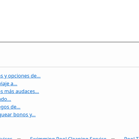
s y opciones de…
viaje a…
los más audaces…
ando…
uegos de…
quear bonos y…
vices
Swimming Pool Cleaning Service
Pool T