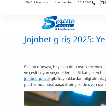
(71
4546 E Meadowhill Ave, Anaheim, CA 92807
Jojobet giriş 2025: Y
Casino dünyası, heyecan dolu oyun seçenekleri 
ve çeşitli oyun seçenekleri ile dikkat çeken 
jojobet güncel
gibi kaynaklardan bilgi almak, y
platformda nasıl başarılı bir şekilde oyun oy