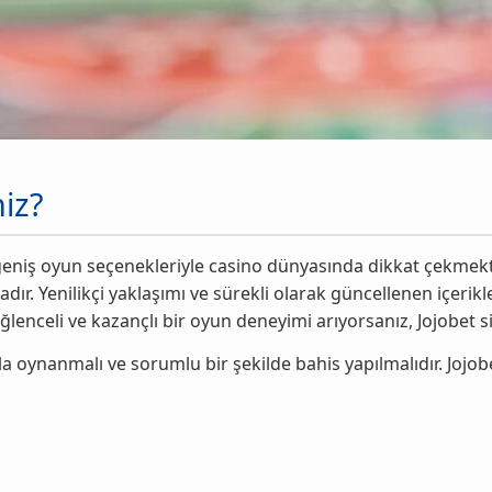
niz?
 geniş oyun seçenekleriyle casino dünyasında dikkat çekmekte
r. Yenilikçi yaklaşımı ve sürekli olarak güncellenen içerik
enceli ve kazançlı bir oyun deneyimi arıyorsanız, Jojobet sizi
oynanmalı ve sorumlu bir şekilde bahis yapılmalıdır. Jojobet 