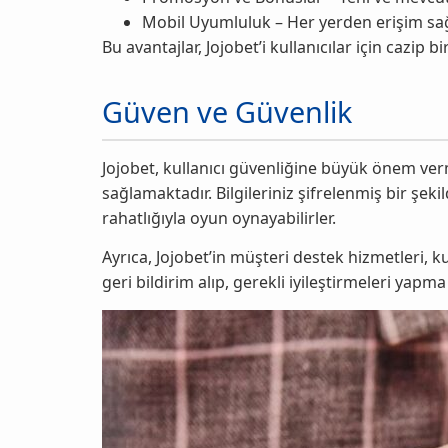
Mobil Uyumluluk – Her yerden erişim sağ
Bu avantajlar, Jojobet’i kullanıcılar için cazip
Güven ve Güvenlik
Jojobet, kullanıcı güvenliğine büyük önem vermek
sağlamaktadır. Bilgileriniz şifrelenmiş bir şek
rahatlığıyla oyun oynayabilirler.
Ayrıca, Jojobet’in müşteri destek hizmetleri, k
geri bildirim alıp, gerekli iyileştirmeleri yap