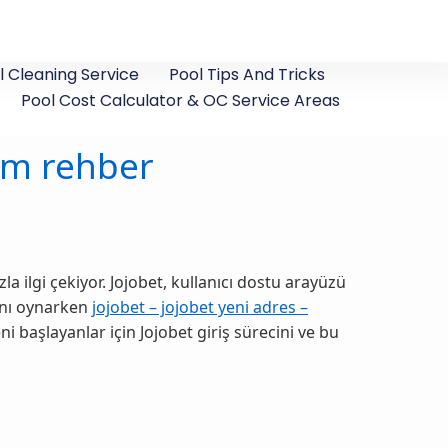
 Cleaning Service
Pool Tips And Tricks
Pool Cost Calculator & OC Service Areas
dım rehber
 ilgi çekiyor. Jojobet, kullanıcı dostu arayüzü
rını oynarken
jojobet – jojobet yeni adres –
i başlayanlar için Jojobet giriş sürecini ve bu