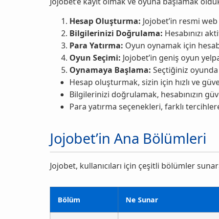
Jojobet’e kayıt olmak ve oyuna başlamak oldukç
Hesap Oluşturma:
Jojobet’in resmi web 
Bilgilerinizi Doğrulama:
Hesabınızı akt
Para Yatırma:
Oyun oynamak için hesabın
Oyun Seçimi:
Jojobet’in geniş oyun yelp
Oynamaya Başlama:
Seçtiğiniz oyunda 
Hesap oluşturmak, sizin için hızlı ve güven
Bilgilerinizi doğrulamak, hesabınızın güven
Para yatırma seçenekleri, farklı tercihler
Jojobet’in Ana Bölümleri
Jojobet, kullanıcıları için çeşitli bölümler su
Bölüm
Ne Sunar