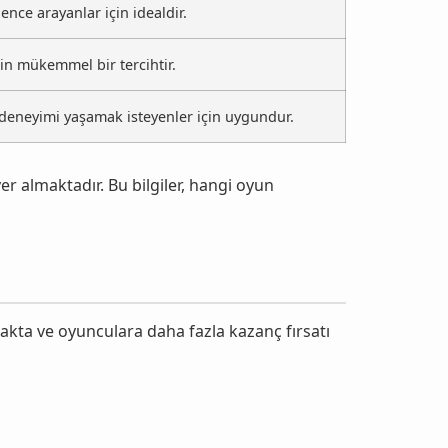
ence arayanlar için idealdir.
çin mükemmel bir tercihtir.
 deneyimi yaşamak isteyenler için uygundur.
er almaktadır. Bu bilgiler, hangi oyun
akta ve oyunculara daha fazla kazanç fırsatı