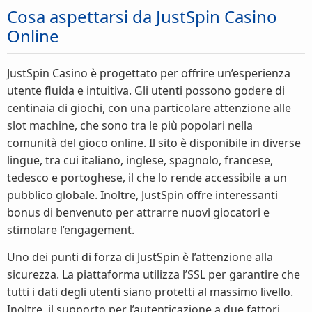
Cosa aspettarsi da JustSpin Casino
Online
JustSpin Casino è progettato per offrire un’esperienza
utente fluida e intuitiva. Gli utenti possono godere di
centinaia di giochi, con una particolare attenzione alle
slot machine, che sono tra le più popolari nella
comunità del gioco online. Il sito è disponibile in diverse
lingue, tra cui italiano, inglese, spagnolo, francese,
tedesco e portoghese, il che lo rende accessibile a un
pubblico globale. Inoltre, JustSpin offre interessanti
bonus di benvenuto per attrarre nuovi giocatori e
stimolare l’engagement.
Uno dei punti di forza di JustSpin è l’attenzione alla
sicurezza. La piattaforma utilizza l’SSL per garantire che
tutti i dati degli utenti siano protetti al massimo livello.
Inoltre, il supporto per l’autenticazione a due fattori