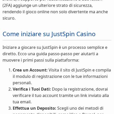
(2FA) aggiunge un ulteriore strato di sicurezza,
rendendo il gioco online non solo divertente ma anche
sicuro.
Come iniziare su JustSpin Casino
Iniziare a giocare su JustSpin è un processo semplice e
diretto. Ecco una guida passo-passo per aiutarti a
muovere i primi passi sulla piattaforma:
Crea un Account:
Visita il sito di JustSpin e compila
il modulo di registrazione con le tue informazioni
personali.
Verifica i Tuoi Dati:
Dopo la registrazione, dovrai
verificare il tuo account tramite un link inviato alla
tua email.
Effettua un Deposito:
Scegli uno dei metodi di