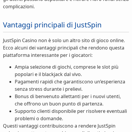
complicazioni.
Vantaggi principali di JustSpin
JustSpin Casino non è solo un altro sito di gioco online.
Ecco alcuni dei vantaggi principali che rendono questa
piattaforma interessante per i giocatori:
Ampia selezione di giochi, comprese le slot più
popolari e il blackjack dal vivo.
Pagamenti rapidi che garantiscono un’esperienza
senza stress durante i prelievi.
Bonus di benvenuto allettanti per i nuovi utenti,
che offrono un buon punto di partenza.
Supporto clienti disponibile per risolvere eventuali
problemi o domande.
Questi vantaggi contribuiscono a rendere JustSpin