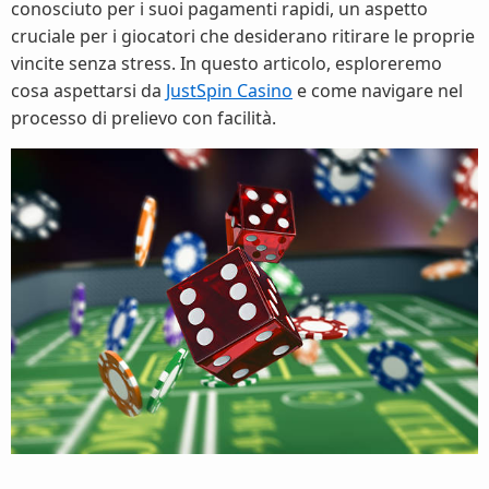
conosciuto per i suoi pagamenti rapidi, un aspetto
cruciale per i giocatori che desiderano ritirare le proprie
vincite senza stress. In questo articolo, esploreremo
cosa aspettarsi da
JustSpin Casino
e come navigare nel
processo di prelievo con facilità.