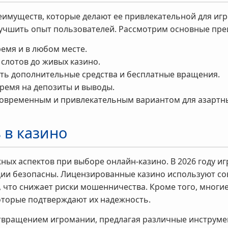
еимуществ, которые делают ее привлекательной для иг
учшить опыт пользователей. Рассмотрим основные пре
ремя и в любом месте.
 слотов до живых казино.
ать дополнительные средства и бесплатные вращения.
ремя на депозиты и выводы.
современным и привлекательным вариантом для азартны
 в казино
ных аспектов при выборе онлайн-казино. В 2026 году иг
ии безопасны. Лицензированные казино используют с
 что снижает риски мошенничества. Кроме того, многи
оторые подтверждают их надежность.
твращением игромании, предлагая различные инструмен