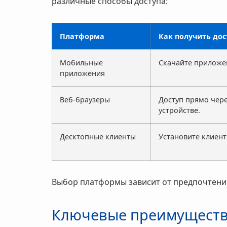
различные способы доступа:
Платформа
Как получить дос
Мобильные
Скачайте приложен
приложения
Веб-браузеры
Доступ прямо чер
устройстве.
Десктопные клиенты
Установите клиент
Выбор платформы зависит от предпочтений 
Ключевые преимуществ