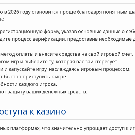
о в 2026 году становится проще благодаря понятным ш
ь:
регистрационную форму, указав основные данные о себ
ите процесс верификации, предоставив необходимые д
етод оплаты и внесите средства на свой игровой счет.
ом игр и выберите ту, которая вас заинтересует.
и и запускайте игру, наслаждаясь игровым процессом.
т быстро приступить к игре.
бности каждого игрока.
ют защиту ваших денежных средств.
ступа к казино
ных платформах, что значительно упрощает доступ к иг