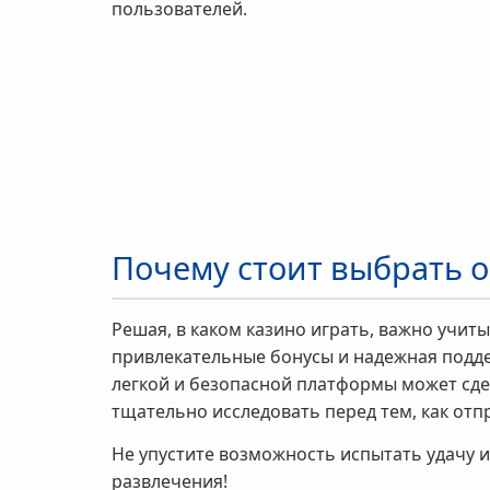
пользователей.
Почему стоит выбрать 
Решая, в каком казино играть, важно учит
привлекательные бонусы и надежная подде
легкой и безопасной платформы может сде
тщательно исследовать перед тем, как отп
Не упустите возможность испытать удачу и
развлечения!