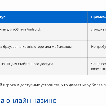
туп
Примеч
ие для iOS или Android.
Лучшие и
ез браузер на компьютере или мобильном
Не требу
 на ПК для стабильного доступа.
Чаще вс
возможн
игрока и доступных устройств, что делает игру более г
а онлайн-казино