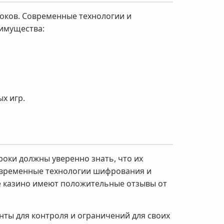
роков. Современные технологии и
имущества:
х игр.
роки должны уверенно знать, что их
овременные технологии шифрования и
е казино имеют положительные отзывы от
ты для контроля и ограничений для своих