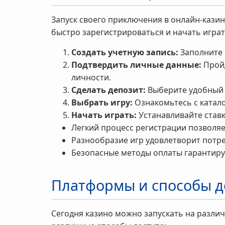
Запуск своего приключения в онлайн-казин
быстро зарегистрироваться и начать играт
Создать учетную запись:
Заполните 
Подтвердить личные данные:
Пройд
личности.
Сделать депозит:
Выберите удобный м
Выбрать игру:
Ознакомьтесь с каталог
Начать играть:
Устанавливайте ставк
Легкий процесс регистрации позволяе
Разнообразие игр удовлетворит потре
Безопасные методы оплаты гарантиру
Платформы и способы до
Сегодня казино можно запускать на различ