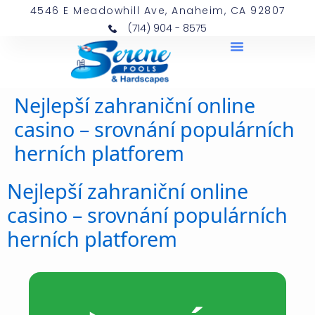
4546 E Meadowhill Ave, Anaheim, CA 92807
(714) 904 - 8575
Nejlepší zahraniční online
casino – srovnání populárních
herních platforem
Nejlepší zahraniční online
casino – srovnání populárních
herních platforem