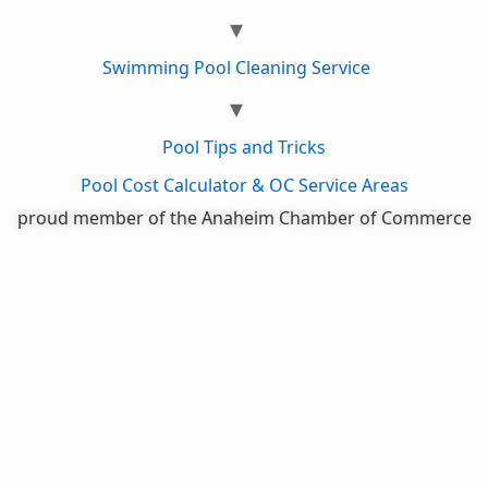
Swimming Pool Cleaning Service
Pool Tips and Tricks
Pool Cost Calculator & OC Service Areas
proud member of the Anaheim Chamber of Commerce