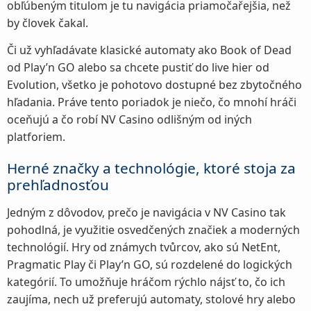
obľúbeným titulom je tu navigácia priamočařejšia, než
by človek čakal.
Či už vyhľadávate klasické automaty ako Book of Dead
od Play’n GO alebo sa chcete pustiť do live hier od
Evolution, všetko je pohotovo dostupné bez zbytočného
hľadania. Práve tento poriadok je niečo, čo mnohí hráči
oceňujú a čo robí NV Casino odlišným od iných
platforiem.
Herné značky a technológie, ktoré stoja za
prehľadnosťou
Jedným z dôvodov, prečo je navigácia v NV Casino tak
pohodlná, je využitie osvedčených značiek a moderných
technológií. Hry od známych tvůrcov, ako sú NetEnt,
Pragmatic Play či Play’n GO, sú rozdelené do logických
kategórií. To umožňuje hráčom rýchlo nájsť to, čo ich
zaujíma, nech už preferujú automaty, stolové hry alebo