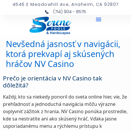
4546 E Meadowhill Ave, Anaheim, CA 92807
(714) 904 - 8575
Nevšedná jasnosť v navigácii,
ktorá prekvapí aj skúsených
hráčov NV Casino
Prečo je orientácia v NV Casino tak
dôležitá?
Každý, kto sa niekedy ponoril do sveta online hier, vie, že
prehľadnosť a jednoduchá navigácia môžu výrazne
ovplyvniť zážitok z hrania. NV Casino ponúka prostredie,
kde sa nestratíte ani ako skúsený hráč. Vďaka jasne
usporiadanému menu a rýchlemu prístupu k