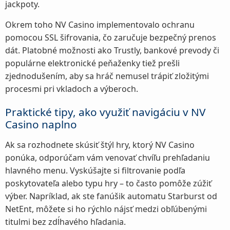
jackpoty.
Okrem toho NV Casino implementovalo ochranu
pomocou SSL šifrovania, čo zaručuje bezpečný prenos
dát. Platobné možnosti ako Trustly, bankové prevody či
populárne elektronické peňaženky tiež prešli
zjednodušením, aby sa hráč nemusel trápiť zložitými
procesmi pri vkladoch a výberoch.
Praktické tipy, ako využiť navigáciu v NV
Casino naplno
Ak sa rozhodnete skúsiť štýl hry, ktorý NV Casino
ponúka, odporúčam vám venovať chvíľu prehľadaniu
hlavného menu. Vyskúšajte si filtrovanie podľa
poskytovateľa alebo typu hry – to často pomôže zúžiť
výber. Napríklad, ak ste fanúšik automatu Starburst od
NetEnt, môžete si ho rýchlo nájsť medzi obľúbenými
titulmi bez zdĺhavého hľadania.