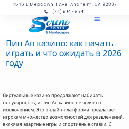
4546 E Meadowhill Ave, Anaheim, CA 92807
(714) 904 - 8575
Пин Ап казино: как начать
играть и что ожидать в 2026
году
Виртуальные казино продолжают набирать
популярность, и Пин Ап казино не является
исключением. Это онлайн-платформа предлагает
игрокам множество возможностей для развлечений,
включая азартные игры и спортивные ставки. С