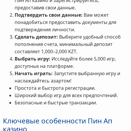
Пин Ап казино и зарегистрируйтесь,
предоставив свои данные.
Подтвердить свои данные:
Вам может
понадобиться предоставить документы для
подтверждения личности.
Сделать депозит:
Выберите удобный способ
пополнения счета, минимальный депозит
составляет 1,000–2,000 KZT.
Выбрать игру:
Исследуйте более 5,000 игр,
доступных на платформе.
Начать играть:
Запустите выбранную игру и
наслаждайтесь азартом!
Простота и быстрота регистрации.
Широкий выбор игр для всех предпочтений.
Безопасные и быстрые транзакции.
Ключевые особенности Пин Ап
казино