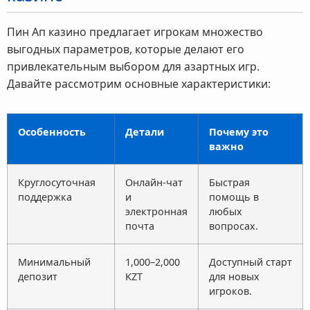
Пин Ап казино предлагает игрокам множество
выгодных параметров, которые делают его
привлекательным выбором для азартных игр.
Давайте рассмотрим основные характеристики:
Особенность
Детали
Почему это
важно
Круглосуточная
Онлайн-чат
Быстрая
поддержка
и
помощь в
электронная
любых
почта
вопросах.
Минимальный
1,000–2,000
Доступный старт
депозит
KZT
для новых
игроков.