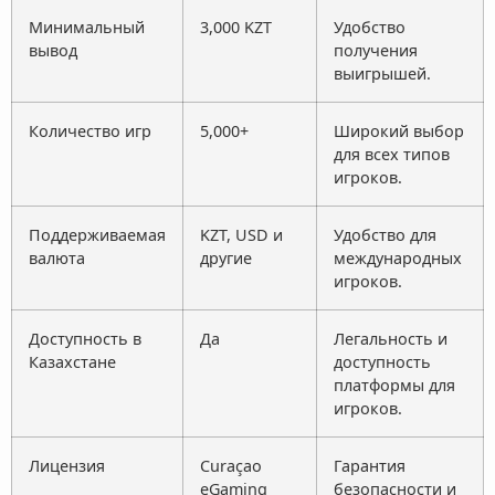
Минимальный
3,000 KZT
Удобство
вывод
получения
выигрышей.
Количество игр
5,000+
Широкий выбор
для всех типов
игроков.
Поддерживаемая
KZT, USD и
Удобство для
валюта
другие
международных
игроков.
Доступность в
Да
Легальность и
Казахстане
доступность
платформы для
игроков.
Лицензия
Curaçao
Гарантия
eGaming
безопасности и