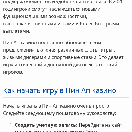
поддержку клиентов и удобство интерфейса. В 2026
году игроки смогут наслаждаться новыми
функциональными возможностями,
высококачественными играми и более быстрыми
выплатами.
Пин Ап казино постоянно обновляет свои
предложения, включая различные слоты, игры с
живыми дилерами и спортивные ставки. Это делает
игру интересной и доступной для всех категорий
игроков.
Как начать игру в Пин Ап казино
Начать играть в Пин Ап казино очень просто.
Следуйте следующему пошаговому руководству:
Создать учетную запись:
Перейдите на сайт