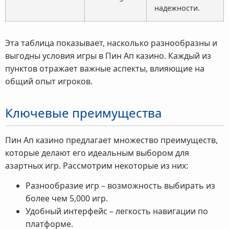
надежности.
Эта таблица показывает, насколько разнообразны и
выгодны условия игры в Пин Ап казино. Каждый из
пунктов отражает важные аспекты, влияющие на
общий опыт игроков.
Ключевые преимущества
Пин Ап казино предлагает множество преимуществ,
которые делают его идеальным выбором для
азартных игр. Рассмотрим некоторые из них:
Разнообразие игр – возможность выбирать из
более чем 5,000 игр.
Удобный интерфейс – легкость навигации по
платформе.