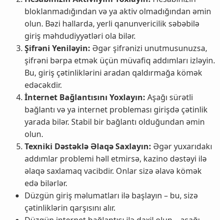
bloklanmadığından və ya aktiv olmadığından əmin
olun. Bəzi hallarda, yerli qanunvericilik səbəbilə
giriş məhdudiyyətləri ola bilər.
Şifrəni Yeniləyin:
Əgər şifrənizi unutmusunuzsa,
şifrəni bərpa etmək üçün müvafiq addımları izləyin.
Bu, giriş çətinliklərini aradan qaldırmağa kömək
edəcəkdir.
İnternet Bağlantısını Yoxlayın:
Aşağı sürətli
bağlantı və ya internet probleması girişdə çətinlik
yarada bilər. Stabil bir bağlantı olduğundan əmin
olun.
Texniki Dəstəklə Əlaqə Saxlayın:
Əgər yuxarıdakı
addımlar problemi həll etmirsə, kazino dəstəyi ilə
əlaqə saxlamaq vacibdir. Onlar sizə əlavə kömək
edə bilərlər.
Düzgün giriş məlumatları ilə başlayın – bu, sizə
çətinliklərin qarşısını alır.