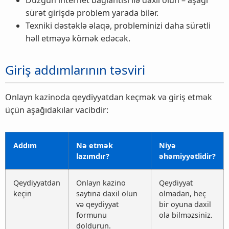
Düzgün internet bağlantısı ilə daxil olun – aşağı
sürət girişdə problem yarada bilər.
Texniki dəstəklə əlaqə, probleminizi daha sürətli
həll etməyə kömək edəcək.
Giriş addımlarının təsviri
Onlayn kazinoda qeydiyyatdan keçmək və giriş etmək
üçün aşağıdakılar vacibdir:
Addım
Nə etmək
Niyə
lazımdır?
əhəmiyyətlidir?
Qeydiyyatdan
Onlayn kazino
Qeydiyyat
keçin
saytına daxil olun
olmadan, heç
və qeydiyyat
bir oyuna daxil
formunu
ola bilməzsiniz.
doldurun.