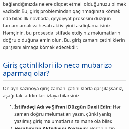
bağlandığınızda nələrə diqqət etməli olduğunuzu bilmək
vacibdir. Bu, giriş problemindən qaçınmağınıza kömək
edə bilər. İlk növbədə, qeydiyyat prosesini düzgün
tamamlamalı və hesab aktivliyini təsdiqləməlisiniz.
Həmçinin, bu prosesdə istifadə etdiyiniz məlumatların
doğru olduğuna əmin olun. Bu, giriş zamanı çətinliklərin
qarşısını almağa kömək edəcəkdir.
Giriş çətinlikləri ilə necə mübarizə
aparmaq olar?
Onlayn kazinoya giriş zamanı çətinliklərlə qarşılaşsanız,
aşağıdakı addımları izləyə bilərsiniz:
İstifadəçi Adı və Şifrəni Düzgün Daxil Edin:
Hər
zaman doğru məlumatları yazın, çünki yanlış
yazılmış giriş məlumatları sizə mane ola bilər.
Hesabınızın Aktivliyini Yoxlayın:
Hesabınızın