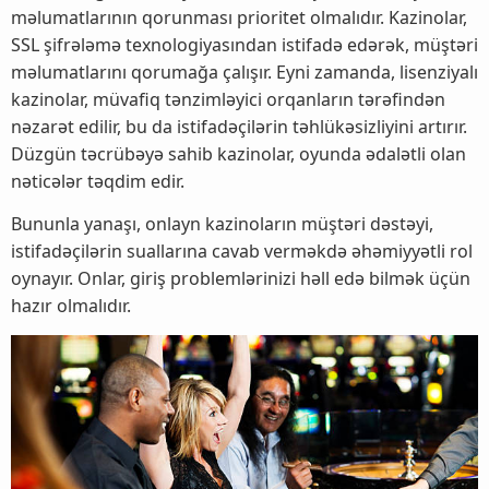
məlumatlarının qorunması prioritet olmalıdır. Kazinolar,
SSL şifrələmə texnologiyasından istifadə edərək, müştəri
məlumatlarını qorumağa çalışır. Eyni zamanda, lisenziyalı
kazinolar, müvafiq tənzimləyici orqanların tərəfindən
nəzarət edilir, bu da istifadəçilərin təhlükəsizliyini artırır.
Düzgün təcrübəyə sahib kazinolar, oyunda ədalətli olan
nəticələr təqdim edir.
Bununla yanaşı, onlayn kazinoların müştəri dəstəyi,
istifadəçilərin suallarına cavab verməkdə əhəmiyyətli rol
oynayır. Onlar, giriş problemlərinizi həll edə bilmək üçün
hazır olmalıdır.