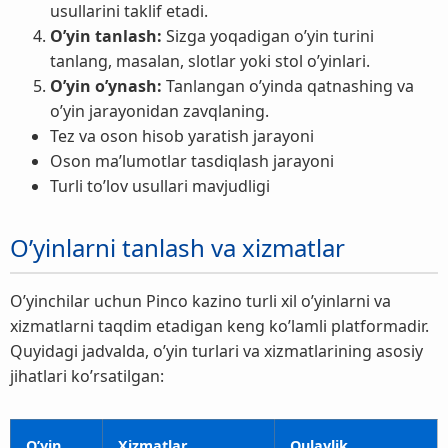
usullarini taklif etadi.
O’yin tanlash:
Sizga yoqadigan o’yin turini
tanlang, masalan, slotlar yoki stol o’yinlari.
O’yin o’ynash:
Tanlangan o’yinda qatnashing va
o’yin jarayonidan zavqlaning.
Tez va oson hisob yaratish jarayoni
Oson ma’lumotlar tasdiqlash jarayoni
Turli to’lov usullari mavjudligi
O’yinlarni tanlash va xizmatlar
O’yinchilar uchun Pinco kazino turli xil o’yinlarni va
xizmatlarni taqdim etadigan keng ko’lamli platformadir.
Quyidagi jadvalda, o’yin turlari va xizmatlarining asosiy
jihatlari ko’rsatilgan:
O’yin
Xizmatlar
Qulaylik