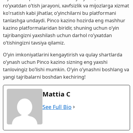
ro’yxatdan o’tish jarayoni, xavfsizlik va mijozlarga xizmat
ko’rsatish kabi jihatlar, o’yinchilarni bu platformani
tanlashga undaydi. Pinco kazino hozirda eng mashhur
kazino platformalaridan biridir, shuning uchun o’yin
tajribangizni yaxshilash uchun darhol ro’yxatdan
o’tishingizni tavsiya qilamiz.
O’yin imkoniyatlarini kengaytirish va qulay shartlarda
o’ynash uchun Pinco kazino sizning eng yaxshi
tanlovingiz bo’lishi mumkin. O’yin o’ynashni boshlang va
yangi tajribalarni boshdan kechiring!
Mattia C
See Full Bio