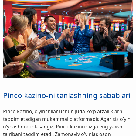
Pinco kazino-ni tanlashning sabablari
Pinco kazino, o’yinchilar uchun juda ko’p afzalliklarni
taqdim etadigan mukammal platformadir. Agar siz o’yin
o’ynashni xohlasangiz, Pinco kazino sizga eng yaxshi
tajribani taqdim etadi. Zamonaviy o’yinlar, oson