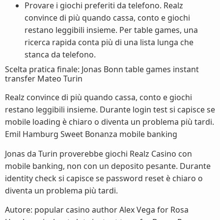
Provare i giochi preferiti da telefono. Realz
convince di più quando cassa, conto e giochi
restano leggibili insieme. Per table games, una
ricerca rapida conta più di una lista lunga che
stanca da telefono.
Scelta pratica finale: Jonas Bonn table games instant
transfer Mateo Turin
Realz convince di più quando cassa, conto e giochi
restano leggibili insieme. Durante login test si capisce se
mobile loading è chiaro o diventa un problema più tardi.
Emil Hamburg Sweet Bonanza mobile banking
Jonas da Turin proverebbe giochi Realz Casino con
mobile banking, non con un deposito pesante. Durante
identity check si capisce se password reset è chiaro o
diventa un problema più tardi.
Autore: popular casino author Alex Vega for Rosa