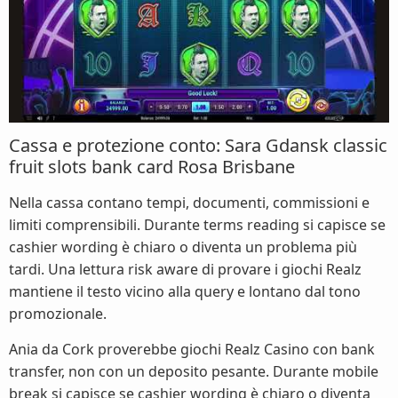
Cassa e protezione conto: Sara Gdansk classic
fruit slots bank card Rosa Brisbane
Nella cassa contano tempi, documenti, commissioni e
limiti comprensibili. Durante terms reading si capisce se
cashier wording è chiaro o diventa un problema più
tardi. Una lettura risk aware di provare i giochi Realz
mantiene il testo vicino alla query e lontano dal tono
promozionale.
Ania da Cork proverebbe giochi Realz Casino con bank
transfer, non con un deposito pesante. Durante mobile
break si capisce se cashier wording è chiaro o diventa