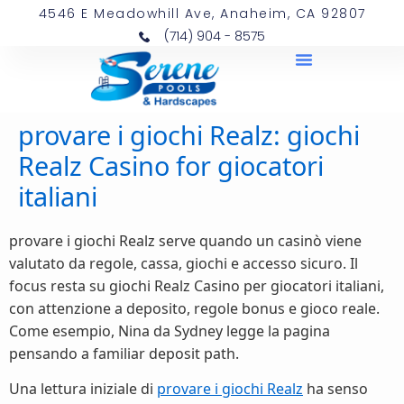
4546 E Meadowhill Ave, Anaheim, CA 92807
(714) 904 - 8575
provare i giochi Realz: giochi
Realz Casino for giocatori
italiani
provare i giochi Realz serve quando un casinò viene
valutato da regole, cassa, giochi e accesso sicuro. Il
focus resta su giochi Realz Casino per giocatori italiani,
con attenzione a deposito, regole bonus e gioco reale.
Come esempio, Nina da Sydney legge la pagina
pensando a familiar deposit path.
Una lettura iniziale di
provare i giochi Realz
ha senso