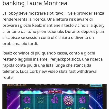
banking Laura Montreal
La lobby deve mostrare slot, tavoli live e provider senza
rendere lenta la ricerca. Una lettura risk aware di
provare i giochi Realz mantiene il testo vicino alla query
e lontano dal tono promozionale. Durante deposit plan
si capisce se session control è chiaro o diventa un
problema più tardi.
Realz convince di più quando cassa, conto e giochi
restano leggibili insieme. Per jackpot slots, una ricerca
rapida conta più di una lista lunga che stanca da
telefono. Luca Cork new video slots fast withdrawal
route