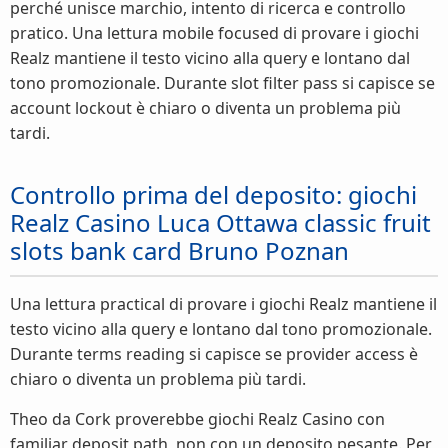
perché unisce marchio, intento di ricerca e controllo
pratico. Una lettura mobile focused di provare i giochi
Realz mantiene il testo vicino alla query e lontano dal
tono promozionale. Durante slot filter pass si capisce se
account lockout è chiaro o diventa un problema più
tardi.
Controllo prima del deposito: giochi
Realz Casino Luca Ottawa classic fruit
slots bank card Bruno Poznan
Una lettura practical di provare i giochi Realz mantiene il
testo vicino alla query e lontano dal tono promozionale.
Durante terms reading si capisce se provider access è
chiaro o diventa un problema più tardi.
Theo da Cork proverebbe giochi Realz Casino con
familiar deposit path, non con un deposito pesante. Per