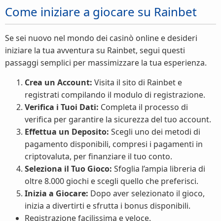
Come iniziare a giocare su Rainbet
Se sei nuovo nel mondo dei casinò online e desideri
iniziare la tua avventura su Rainbet, segui questi
passaggi semplici per massimizzare la tua esperienza.
Crea un Account:
Visita il sito di Rainbet e
registrati compilando il modulo di registrazione.
Verifica i Tuoi Dati:
Completa il processo di
verifica per garantire la sicurezza del tuo account.
Effettua un Deposito:
Scegli uno dei metodi di
pagamento disponibili, compresi i pagamenti in
criptovaluta, per finanziare il tuo conto.
Seleziona il Tuo Gioco:
Sfoglia l’ampia libreria di
oltre 8.000 giochi e scegli quello che preferisci.
Inizia a Giocare:
Dopo aver selezionato il gioco,
inizia a divertirti e sfrutta i bonus disponibili.
Registrazione facilissima e veloce.