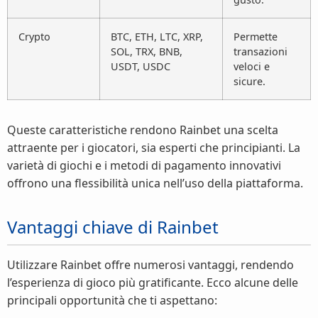
Crypto
BTC, ETH, LTC, XRP,
Permette
SOL, TRX, BNB,
transazioni
USDT, USDC
veloci e
sicure.
Queste caratteristiche rendono Rainbet una scelta
attraente per i giocatori, sia esperti che principianti. La
varietà di giochi e i metodi di pagamento innovativi
offrono una flessibilità unica nell’uso della piattaforma.
Vantaggi chiave di Rainbet
Utilizzare Rainbet offre numerosi vantaggi, rendendo
l’esperienza di gioco più gratificante. Ecco alcune delle
principali opportunità che ti aspettano: