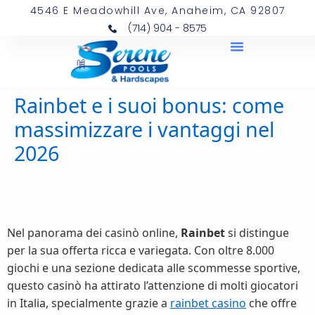
4546 E Meadowhill Ave, Anaheim, CA 92807
(714) 904 - 8575
Rainbet e i suoi bonus: come
massimizzare i vantaggi nel
2026
Nel panorama dei casinò online,
Rainbet
si distingue
per la sua offerta ricca e variegata. Con oltre 8.000
giochi e una sezione dedicata alle scommesse sportive,
questo casinò ha attirato l’attenzione di molti giocatori
in Italia, specialmente grazie a
rainbet casino
che offre