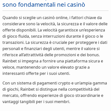
sono fondamentali nei casinò
Quando si sceglie un casinò online, i fattori chiave da
considerare sono la velocità, la sicurezza e il valore delle
offerte disponibili. La velocità garantisce un’esperienza
di gioco fluida, senza interruzioni durante il gioco o le
transazioni. La sicurezza è cruciale per proteggere i dati
personali e finanziari degli utenti, mentre il valore si
riferisce all’attrattività delle promozioni e dei bonus.
Rainbet si impegna a fornire una piattaforma sicura e
veloce, mantenendo un valore elevato grazie a
interessanti offerte per i suoi utenti.
Con un sistema di pagamenti crypto e un’ampia gamma
di giochi, Rainbet si distingue nella competitività del
mercato, offrendo esperienze di gioco straordinarie e
vantaggi tangibili per i suoi membri.