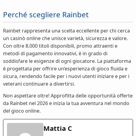
Perché scegliere Rainbet
Rainbet rappresenta una scelta eccellente per chi cerca
un casinò online che unisce varietà, sicurezza e valore.
Con oltre 8.000 titoli disponibili, promo attraenti e
metodi di pagamento innovativi, è in grado di
soddisfare le esigenze di ogni giocatore. La piattaforma
è progettata per offrire un’esperienza di gioco fluida e
sicura, rendendo facile per i nuovi utenti iniziare e per i
veterani continuare a divertirsi.
Non aspettare oltre! Approfitta delle opportunità offerte
da Rainbet nel 2026 e inizia la tua avventura nel mondo
del gioco online.
Mattia C