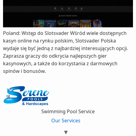
Poland: Wstęp do Slotsvader Wśród wiele dostępnych
kasyn online na rynku polskim, Slotsvader Polska
wydaje się być jedną z najbardziej interesujących opcji.
Zaprasza graczy do odkrycia najlepszych gier
kasynowych, a także do korzystania z darmowych
spinów i bonusów.
Swimming Pool Service
Our Services