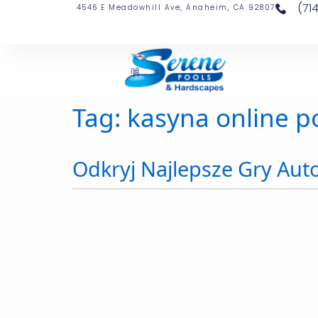
(71
4546 E Meadowhill Ave, Anaheim, CA 92807
Tag:
kasyna online p
Odkryj Najlepsze Gry Aut