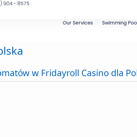
4) 904 - 8575
Our Services
Swimming Pool
olska
omatów w Fridayroll Casino dla Po