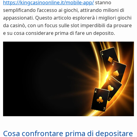
https://kingcasinoonline.it/mobile-app/
stanno
semplificando l’accesso ai giochi, attirando milioni di
appassionati. Questo articolo esplorerà i migliori giochi
da casinò, con un focus sulle slot imperdibili da provare
e su cosa considerare prima di fare un deposito.
Cosa confrontare prima di depositare