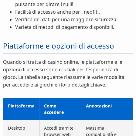
pulsante per girare i rulli!
Facilità di accesso anche per i neofiti.
Verifica dei dati per una maggiore sicurezza.
Varietà di metodi di pagamento disponibili.
Piattaforme e opzioni di accesso
Quando si tratta di casinò online, le piattaforme e le
opzioni di accesso sono cruciali per l’esperienza di
gioco. La tabella seguente riassume le varie modalità
per accedere ai giochi e i loro dettagli chiave.
Piattaforma
Come
Annotazioni
accedere
Desktop
Accedi tramite
Massima
browser web
compatibilità e