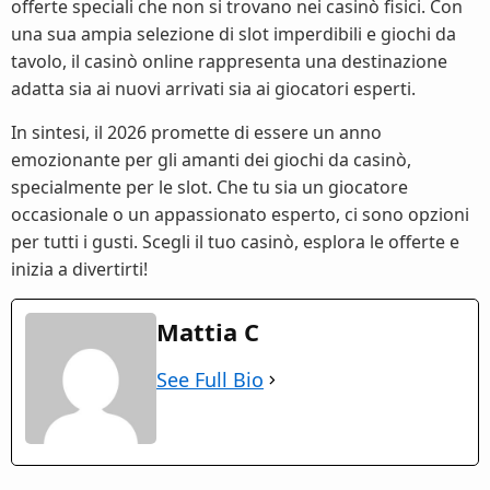
offerte speciali che non si trovano nei casinò fisici. Con
una sua ampia selezione di slot imperdibili e giochi da
tavolo, il casinò online rappresenta una destinazione
adatta sia ai nuovi arrivati sia ai giocatori esperti.
In sintesi, il 2026 promette di essere un anno
emozionante per gli amanti dei giochi da casinò,
specialmente per le slot. Che tu sia un giocatore
occasionale o un appassionato esperto, ci sono opzioni
per tutti i gusti. Scegli il tuo casinò, esplora le offerte e
inizia a divertirti!
Mattia C
See Full Bio