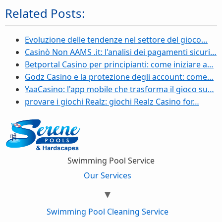
Related Posts:
Evoluzione delle tendenze nel settore del gioco…
Casinò Non AAMS .it: l'analisi dei pagamenti sicuri…
Betportal Casino per principianti: come iniziare a…
Godz Casino e la protezione degli account: come…
YaaCasino: l'app mobile che trasforma il gioco su…
provare i giochi Realz: giochi Realz Casino for…
Swimming Pool Service
Our Services
Swimming Pool Cleaning Service