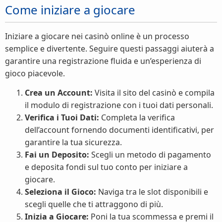
Come iniziare a giocare
Iniziare a giocare nei casinò online è un processo
semplice e divertente. Seguire questi passaggi aiuterà a
garantire una registrazione fluida e un’esperienza di
gioco piacevole.
Crea un Account:
Visita il sito del casinò e compila
il modulo di registrazione con i tuoi dati personali.
Verifica i Tuoi Dati:
Completa la verifica
dell’account fornendo documenti identificativi, per
garantire la tua sicurezza.
Fai un Deposito:
Scegli un metodo di pagamento
e deposita fondi sul tuo conto per iniziare a
giocare.
Seleziona il Gioco:
Naviga tra le slot disponibili e
scegli quelle che ti attraggono di più.
Inizia a Giocare:
Poni la tua scommessa e premi il