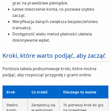
grać na prawdziwe pieniądze.
Łatwe stworzenie konta, co pozwala szybko
zacząć.
Weryfikacja danych zwiększa bezpieczeństwo
transakcji.
Dostępność wielu metod płatności ułatwia
dokonywanie wpłat.
Kroki, które warto podjąć, aby zacząć
Poniższa tabela podsumowuje kroki, które można
podjąć, aby rozpocząć przygodę z grami online:
Krok
Co zrobić
Dlaczego to ważne
Stwórz
Zarejestruj się
To pierwszy krok do gry
konto
w wybranym
na prawdziwe