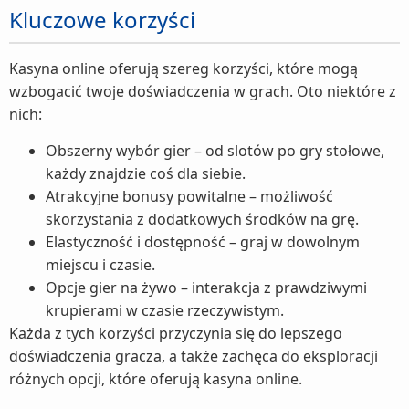
Kluczowe korzyści
Kasyna online oferują szereg korzyści, które mogą
wzbogacić twoje doświadczenia w grach. Oto niektóre z
nich:
Obszerny wybór gier – od slotów po gry stołowe,
każdy znajdzie coś dla siebie.
Atrakcyjne bonusy powitalne – możliwość
skorzystania z dodatkowych środków na grę.
Elastyczność i dostępność – graj w dowolnym
miejscu i czasie.
Opcje gier na żywo – interakcja z prawdziwymi
krupierami w czasie rzeczywistym.
Każda z tych korzyści przyczynia się do lepszego
doświadczenia gracza, a także zachęca do eksploracji
różnych opcji, które oferują kasyna online.