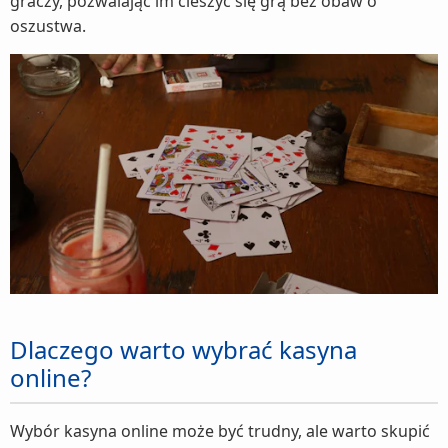
graczy, pozwalając im cieszyć się grą bez obaw o
oszustwa.
Dlaczego warto wybrać kasyna
online?
Wybór kasyna online może być trudny, ale warto skupić