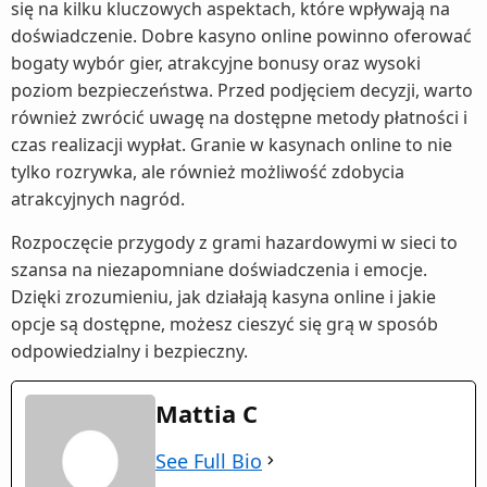
się na kilku kluczowych aspektach, które wpływają na
doświadczenie. Dobre kasyno online powinno oferować
bogaty wybór gier, atrakcyjne bonusy oraz wysoki
poziom bezpieczeństwa. Przed podjęciem decyzji, warto
również zwrócić uwagę na dostępne metody płatności i
czas realizacji wypłat. Granie w kasynach online to nie
tylko rozrywka, ale również możliwość zdobycia
atrakcyjnych nagród.
Rozpoczęcie przygody z grami hazardowymi w sieci to
szansa na niezapomniane doświadczenia i emocje.
Dzięki zrozumieniu, jak działają kasyna online i jakie
opcje są dostępne, możesz cieszyć się grą w sposób
odpowiedzialny i bezpieczny.
Mattia C
See Full Bio