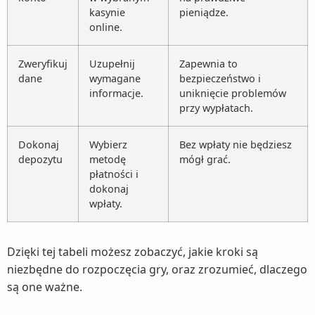
kasynie
pieniądze.
online.
Zweryfikuj
Uzupełnij
Zapewnia to
dane
wymagane
bezpieczeństwo i
informacje.
uniknięcie problemów
przy wypłatach.
Dokonaj
Wybierz
Bez wpłaty nie będziesz
depozytu
metodę
mógł grać.
płatności i
dokonaj
wpłaty.
Dzięki tej tabeli możesz zobaczyć, jakie kroki są
niezbędne do rozpoczęcia gry, oraz zrozumieć, dlaczego
są one ważne.