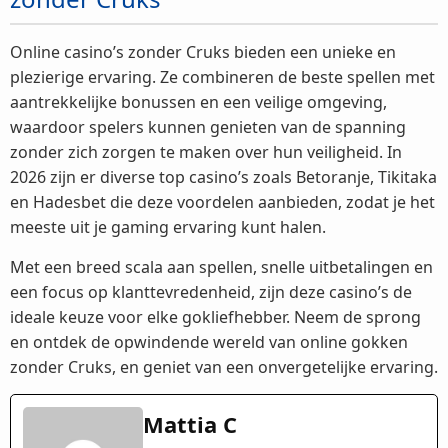
Online casino’s zonder Cruks bieden een unieke en
plezierige ervaring. Ze combineren de beste spellen met
aantrekkelijke bonussen en een veilige omgeving,
waardoor spelers kunnen genieten van de spanning
zonder zich zorgen te maken over hun veiligheid. In
2026 zijn er diverse top casino’s zoals Betoranje, Tikitaka
en Hadesbet die deze voordelen aanbieden, zodat je het
meeste uit je gaming ervaring kunt halen.
Met een breed scala aan spellen, snelle uitbetalingen en
een focus op klanttevredenheid, zijn deze casino’s de
ideale keuze voor elke gokliefhebber. Neem de sprong
en ontdek de opwindende wereld van online gokken
zonder Cruks, en geniet van een onvergetelijke ervaring.
Mattia C