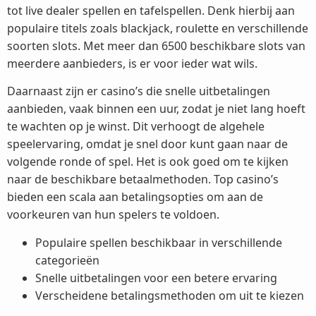
tot live dealer spellen en tafelspellen. Denk hierbij aan
populaire titels zoals blackjack, roulette en verschillende
soorten slots. Met meer dan 6500 beschikbare slots van
meerdere aanbieders, is er voor ieder wat wils.
Daarnaast zijn er casino’s die snelle uitbetalingen
aanbieden, vaak binnen een uur, zodat je niet lang hoeft
te wachten op je winst. Dit verhoogt de algehele
speelervaring, omdat je snel door kunt gaan naar de
volgende ronde of spel. Het is ook goed om te kijken
naar de beschikbare betaalmethoden. Top casino’s
bieden een scala aan betalingsopties om aan de
voorkeuren van hun spelers te voldoen.
Populaire spellen beschikbaar in verschillende
categorieën
Snelle uitbetalingen voor een betere ervaring
Verscheidene betalingsmethoden om uit te kiezen