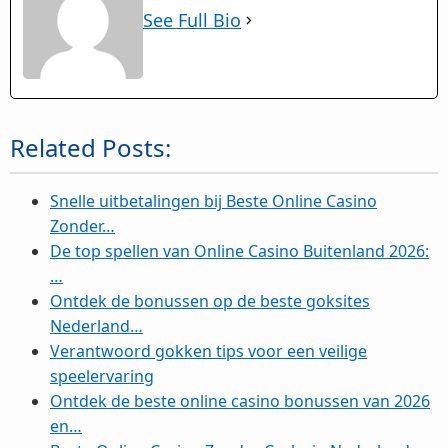
See Full Bio
Related Posts:
Snelle uitbetalingen bij Beste Online Casino
Zonder…
De top spellen van Online Casino Buitenland 2026:
…
Ontdek de bonussen op de beste goksites
Nederland…
Verantwoord gokken tips voor een veilige
speelervaring
Ontdek de beste online casino bonussen van 2026
en…