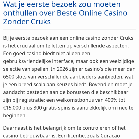
Wat je eerste bezoek zou moeten
onthullen over Beste Online Casino
Zonder Cruks
Bij je eerste bezoek aan een online casino zonder Cruks,
is het cruciaal om te letten op verschillende aspecten.
Een goed casino biedt niet alleen een
gebruiksvriendelijke interface, maar ook een veelzijdige
selectie van spellen. In 2026 zijn er casino’s die meer dan
6500 slots van verschillende aanbieders aanbieden, wat
je een breed scala aan keuzes biedt. Bovendien moet je
aandacht besteden aan de bonussen die beschikbaar
zijn bij registratie; een welkomstbonus van 400% tot
€15.000 plus 300 gratis spins is aantrekkelijk om mee te
beginnen.
Daarnaast is het belangrijk om te controleren of het
casino betrouwbaar is. Een licentie, zoals Curacao