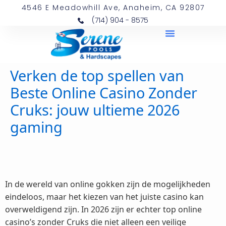
4546 E Meadowhill Ave, Anaheim, CA 92807
(714) 904 - 8575
Verken de top spellen van
Beste Online Casino Zonder
Cruks: jouw ultieme 2026
gaming
In de wereld van online gokken zijn de mogelijkheden
eindeloos, maar het kiezen van het juiste casino kan
overweldigend zijn. In 2026 zijn er echter top online
casino’s zonder Cruks die niet alleen een veilige