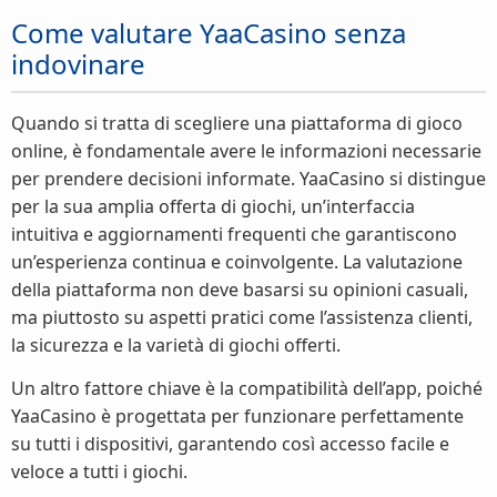
Come valutare YaaCasino senza
indovinare
Quando si tratta di scegliere una piattaforma di gioco
online, è fondamentale avere le informazioni necessarie
per prendere decisioni informate. YaaCasino si distingue
per la sua amplia offerta di giochi, un’interfaccia
intuitiva e aggiornamenti frequenti che garantiscono
un’esperienza continua e coinvolgente. La valutazione
della piattaforma non deve basarsi su opinioni casuali,
ma piuttosto su aspetti pratici come l’assistenza clienti,
la sicurezza e la varietà di giochi offerti.
Un altro fattore chiave è la compatibilità dell’app, poiché
YaaCasino è progettata per funzionare perfettamente
su tutti i dispositivi, garantendo così accesso facile e
veloce a tutti i giochi.