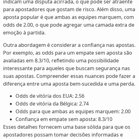
indicam uma disputa acirrada, o que pode ser atraente
para apostadores que gostam de risco. Além disso, uma
aposta popular é que ambas as equipes marquem, com
odds de 2.00, o que pode agregar uma camada extra de
emoção à partida.
Outra abordagem é considerar a confiança nas apostas.
Por exemplo, as odds para um empate sem aposta são
avaliadas em 8.3/10, refletindo uma possibilidade
interessante para aqueles que buscam segurança nas
suas apostas. Compreender essas nuances pode fazer a
diferença entre uma aposta bem-sucedida e uma perda.
Odds de vitória dos EUA: 2.56
Odds de vitória da Bélgica: 2.74
Odds para que ambas as equipes marquem: 2.00
Confiança em empate sem aposta: 8.3/10
Esses detalhes fornecem uma base sólida para que os
apostadores possam tomar decisões informadas e