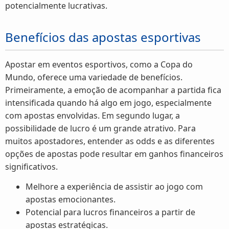
potencialmente lucrativas.
Benefícios das apostas esportivas
Apostar em eventos esportivos, como a Copa do
Mundo, oferece uma variedade de benefícios.
Primeiramente, a emoção de acompanhar a partida fica
intensificada quando há algo em jogo, especialmente
com apostas envolvidas. Em segundo lugar, a
possibilidade de lucro é um grande atrativo. Para
muitos apostadores, entender as odds e as diferentes
opções de apostas pode resultar em ganhos financeiros
significativos.
Melhore a experiência de assistir ao jogo com
apostas emocionantes.
Potencial para lucros financeiros a partir de
apostas estratégicas.