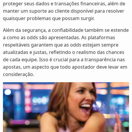
proteger seus dados e transações financeiras, além de
manter um suporte ao cliente disponível para resolver
quaisquer problemas que possam surgir.
Além da segurança, a confiabilidade também se estende
a como as odds são apresentadas. As plataformas
respeitáveis garantem que as odds estejam sempre
atualizadas e justas, refletindo o realismo das chances
de cada equipe. Isso é crucial para a transparência nas
apostas, um aspecto que todo apostador deve levar em
consideração.