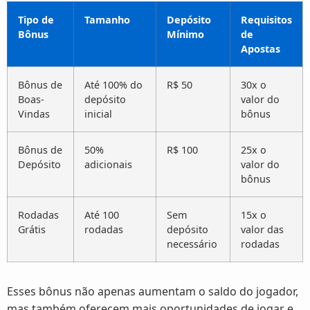
Tipo de
Tamanho
Depósito
Requisitos
Bônus
Mínimo
de
Apostas
Bônus de
Até 100% do
R$ 50
30x o
Boas-
depósito
valor do
Vindas
inicial
bônus
Bônus de
50%
R$ 100
25x o
Depósito
adicionais
valor do
bônus
Rodadas
Até 100
Sem
15x o
Grátis
rodadas
depósito
valor das
necessário
rodadas
Esses bônus não apenas aumentam o saldo do jogador,
mas também oferecem mais oportunidades de jogar e