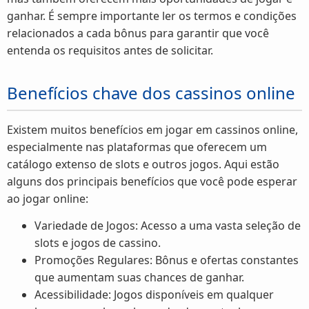
ganhar. É sempre importante ler os termos e condições
relacionados a cada bônus para garantir que você
entenda os requisitos antes de solicitar.
Benefícios chave dos cassinos online
Existem muitos benefícios em jogar em cassinos online,
especialmente nas plataformas que oferecem um
catálogo extenso de slots e outros jogos. Aqui estão
alguns dos principais benefícios que você pode esperar
ao jogar online:
Variedade de Jogos: Acesso a uma vasta seleção de
slots e jogos de cassino.
Promoções Regulares: Bônus e ofertas constantes
que aumentam suas chances de ganhar.
Acessibilidade: Jogos disponíveis em qualquer