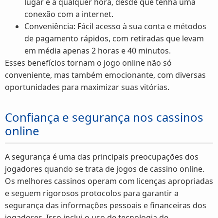
lugar e a qualquer hora, desde que tenha uma
conexão com a internet.
Conveniência: Fácil acesso à sua conta e métodos
de pagamento rápidos, com retiradas que levam
em média apenas 2 horas e 40 minutos.
Esses benefícios tornam o jogo online não só
conveniente, mas também emocionante, com diversas
oportunidades para maximizar suas vitórias.
Confiança e segurança nos cassinos
online
A segurança é uma das principais preocupações dos
jogadores quando se trata de jogos de cassino online.
Os melhores cassinos operam com licenças apropriadas
e seguem rigorosos protocolos para garantir a
segurança das informações pessoais e financeiras dos
jogadores. Isso inclui o uso de tecnologia de