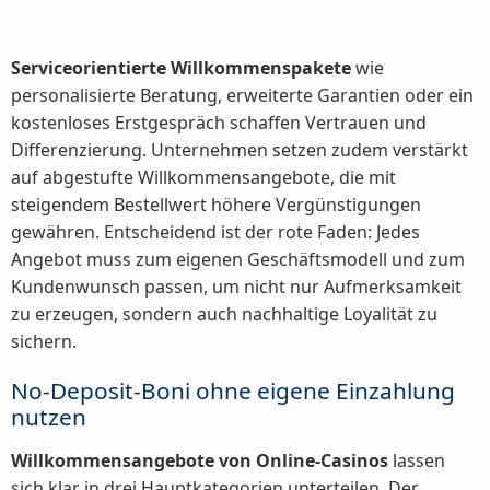
Serviceorientierte Willkommenspakete
wie
personalisierte Beratung, erweiterte Garantien oder ein
kostenloses Erstgespräch schaffen Vertrauen und
Differenzierung. Unternehmen setzen zudem verstärkt
auf abgestufte Willkommensangebote, die mit
steigendem Bestellwert höhere Vergünstigungen
gewähren. Entscheidend ist der rote Faden: Jedes
Angebot muss zum eigenen Geschäftsmodell und zum
Kundenwunsch passen, um nicht nur Aufmerksamkeit
zu erzeugen, sondern auch nachhaltige Loyalität zu
sichern.
No-Deposit-Boni ohne eigene Einzahlung
nutzen
Willkommensangebote von Online-Casinos
lassen
sich klar in drei Hauptkategorien unterteilen. Der