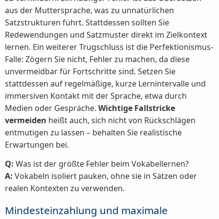
aus der Muttersprache, was zu unnatürlichen
Satzstrukturen führt. Stattdessen sollten Sie
Redewendungen und Satzmuster direkt im Zielkontext
lernen. Ein weiterer Trugschluss ist die Perfektionismus-
Falle: Zögern Sie nicht, Fehler zu machen, da diese
unvermeidbar für Fortschritte sind. Setzen Sie
stattdessen auf regelmäßige, kurze Lernintervalle und
immersiven Kontakt mit der Sprache, etwa durch
Medien oder Gespräche.
Wichtige Fallstricke
vermeiden
heißt auch, sich nicht von Rückschlägen
entmutigen zu lassen – behalten Sie realistische
Erwartungen bei.
Q:
Was ist der größte Fehler beim Vokabellernen?
A:
Vokabeln isoliert pauken, ohne sie in Sätzen oder
realen Kontexten zu verwenden.
Mindesteinzahlung und maximale