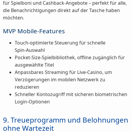
für Spielboni und Cashback‑Angebote – perfekt für alle,
die Benachrichtigungen direkt auf der Tasche haben
möchten.
MVP Mobile‑Features
Touch‑optimierte Steuerung für schnelle
Spin‑Auswahl
Pocket‑Size‑Spielbibliothek, offline zugänglich für
ausgewählte Titel
Anpassbares Streaming für Live‑Casino, um
Verzögerungen im mobilen Netzwerk zu
reduzieren
Schneller Kontozugriff mit sicheren biometrischen
Login‑Optionen
9. Treueprogramm und Belohnungen
ohne Wartezeit