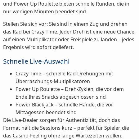
und Power Up Roulette bieten schnelle Runden, die in
nur wenigen Minuten beendet sind.
Stellen Sie sich vor: Sie sind in einem Zug und drehen
das Rad bei Crazy Time. Jeder Dreh ist eine neue Chance,
auf einen Multiplikator oder Freispiele zu landen – jedes
Ergebnis wird sofort geliefert.
Schnelle Live‑Auswahl
Crazy Time – schnelle Rad‑Drehungen mit
Überraschungs‑Multiplikatoren
Power Up Roulette – Dreh‑Zyklen, die vor dem
Ende Ihres Snacks abgeschlossen sind
Power Blackjack – schnelle Hände, die vor
Mittagessen beendet sind
Die Live‑Dealer sorgen für Authentizität, doch das
Format hält die Sessions kurz – perfekt für Spieler, die
das Casino‑Feeling ohne lange Wartezeiten wollen.