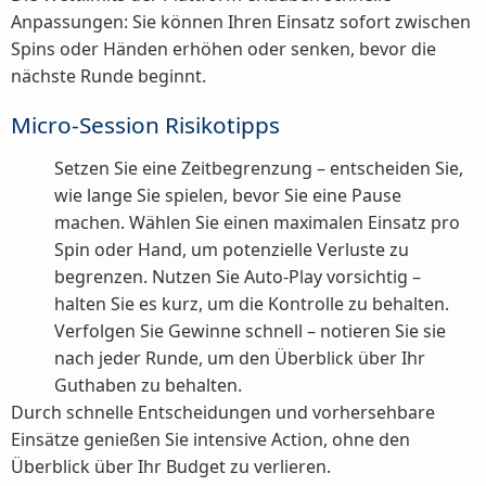
Anpassungen: Sie können Ihren Einsatz sofort zwischen
Spins oder Händen erhöhen oder senken, bevor die
nächste Runde beginnt.
Micro‑Session Risikotipps
Setzen Sie eine Zeitbegrenzung – entscheiden Sie,
wie lange Sie spielen, bevor Sie eine Pause
machen.
Wählen Sie einen maximalen Einsatz pro
Spin oder Hand, um potenzielle Verluste zu
begrenzen.
Nutzen Sie Auto‑Play vorsichtig –
halten Sie es kurz, um die Kontrolle zu behalten.
Verfolgen Sie Gewinne schnell – notieren Sie sie
nach jeder Runde, um den Überblick über Ihr
Guthaben zu behalten.
Durch schnelle Entscheidungen und vorhersehbare
Einsätze genießen Sie intensive Action, ohne den
Überblick über Ihr Budget zu verlieren.