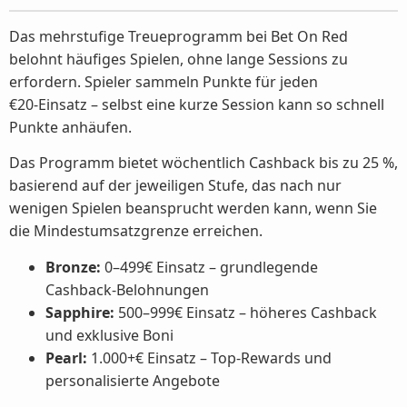
Das mehrstufige Treueprogramm bei Bet On Red
belohnt häufiges Spielen, ohne lange Sessions zu
erfordern. Spieler sammeln Punkte für jeden
€20‑Einsatz – selbst eine kurze Session kann so schnell
Punkte anhäufen.
Das Programm bietet wöchentlich Cashback bis zu 25 %,
basierend auf der jeweiligen Stufe, das nach nur
wenigen Spielen beansprucht werden kann, wenn Sie
die Mindestumsatzgrenze erreichen.
Bronze:
0–499€ Einsatz – grundlegende
Cashback‑Belohnungen
Sapphire:
500–999€ Einsatz – höheres Cashback
und exklusive Boni
Pearl:
1.000+€ Einsatz – Top‑Rewards und
personalisierte Angebote