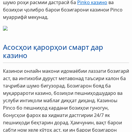
шумо роҳи расмии дастрасӣ ба
Pinko казино
ва
бозиҳои ҷолибро барои бозигарони казинои Pinco
муаррифӣ мекунад.
Асосҳои қарорҳои смарт дар
казино
Казинои онлайн макони идомаёбии лаззати бозигарӣ
аст, ва интихоби дуруст метавонад таъсири калон ба
таҷрибаи шумо бигузорад. Бозигарон бояд ба
муқаррароти казино, бозиҳои пешниҳодшударо ва
услуби интиқоли маблағ диққат диҳанд. Казиноы
Pinco бо пешниҳод кардани бозиҳои гуногун,
бонусҳои фарох ва хидмати дастгирии 24/7 як
пешниҳоди беҳтарин дорад. Ҳамчунин, вақт барои
сабти ном хеле кӯтоҳ аст, ки ин барои бозигарон