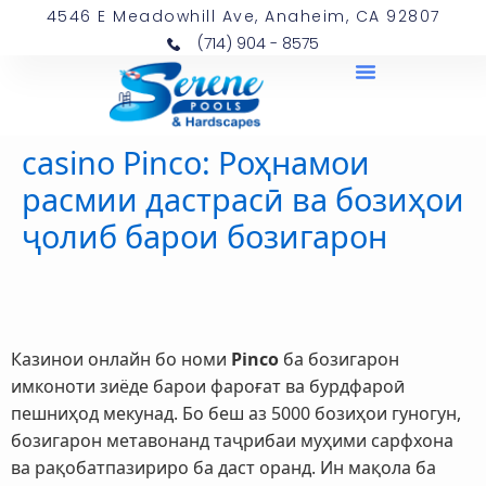
4546 E Meadowhill Ave, Anaheim, CA 92807
(714) 904 - 8575
casino Pinco: Роҳнамои
расмии дастрасӣ ва бозиҳои
ҷолиб барои бозигарон
Казинои онлайн бо номи
Pinco
ба бозигарон
имконоти зиёде барои фароғат ва бурдфароӣ
пешниҳод мекунад. Бо беш аз 5000 бозиҳои гуногун,
бозигарон метавонанд таҷрибаи муҳими сарфхона
ва рақобатпазириро ба даст оранд. Ин мақола ба