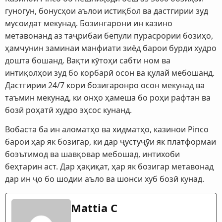
гуногун, бонусҳои аълои истиқбол ва дастгирии зуд
мусоидат мекунад. Бозингарони ин казино
метавонанд аз таҷрибаи бепули пурасрории бозиҳо,
ҳамчунин заминаи манфиати зиёд барои бурди худро
дошта бошанд. Вақти кӯтоҳи сабти ном ва
интиқолҳои зуд бо корбарӣ осон ва қулай мебошанд.
Дастгирии 24/7 кори бозигаронро осон мекунад ва
таъмин мекунад, ки онҳо ҳамеша бо роҳи рафтан ва
бозӣ роҳатӣ худро эҳсос кунанд.
Вобаста ба ин аломатҳо ва хидматҳо, казинои Pinco
барои ҳар як бозигар, ки дар ҷустуҷӯи як платформаи
боэътимод ва шавқовар мебошад, интихоби
беҳтарин аст. Дар ҳақиқат, ҳар як бозигар метавонад
дар ин ҷо бо шодии аъло ва шонси хуб бозӣ кунад.
Mattia C