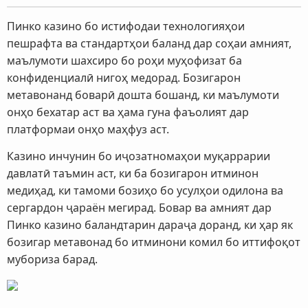
Пинко казино бо истифодаи технологияҳои
пешрафта ва стандартҳои баланд дар соҳаи амният,
маълумоти шахсиро бо роҳи муҳофизат ба
конфиденциалӣ нигоҳ медорад. Бозигарон
метавонанд боварӣ дошта бошанд, ки маълумоти
онҳо бехатар аст ва ҳама гуна фаъолият дар
платформаи онҳо маҳфуз аст.
Казино инчунин бо иҷозатномаҳои муқаррарии
давлатӣ таъмин аст, ки ба бозигарон итминон
медиҳад, ки тамоми бозиҳо бо усулҳои одилона ва
сергардон ҷараён мегирад. Бовар ва амният дар
Пинко казино баландтарин дараҷа доранд, ки ҳар як
бозигар метавонад бо итминони комил бо иттифоқот
мубориза барад.