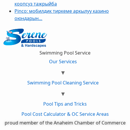
коопсуз тажрыйба
Pinco: мобилдик тиркеме аркылуу казино
оюндарын…
Swimming Pool Service
Our Services
Swimming Pool Cleaning Service
Pool Tips and Tricks
Pool Cost Calculator & OC Service Areas
proud member of the Anaheim Chamber of Commerce