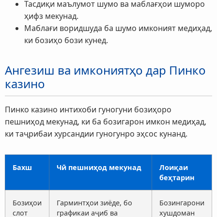
Тасдиқи маълумот шумо ва маблағҳои шуморо
ҳифз мекунад.
Маблағи воридшуда ба шумо имконият медиҳад,
ки бозиҳо бози кунед.
Ангезиш ва имкониятҳо дар Пинко
казино
Пинко казино интихоби гуногуни бозиҳоро
пешниҳод мекунад, ки ба бозигарон имкон медиҳад,
ки таҷрибаи хурсандии гуногунро эҳсос кунанд.
Бахш
Чӣ пешниҳод мекунад
Лоиқаи
беҳтарин
Бозиҳои
Гарминтҳои зиёде, бо
Бозингарони
слот
графикаи аҷиб ва
хушдоман