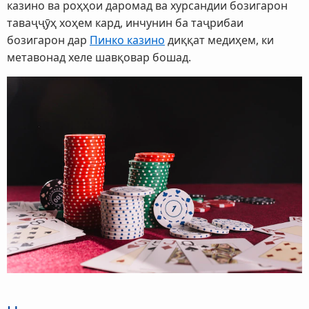
казино ва роҳҳои даромад ва хурсандии бозигарон
таваҷҷӯҳ хоҳем кард, инчунин ба таҷрибаи
бозигарон дар
Пинко казино
диққат медиҳем, ки
метавонад хеле шавқовар бошад.