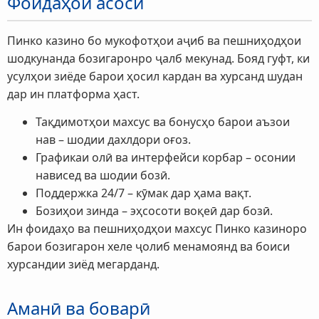
Фоидаҳои асосӣ
Пинко казино бо мукофотҳои аҷиб ва пешниҳодҳои
шодкунанда бозигаронро ҷалб мекунад. Бояд гуфт, ки
усулҳои зиёде барои ҳосил кардан ва хурсанд шудан
дар ин платформа ҳаст.
Тақдимотҳои махсус ва бонусҳо барои аъзои
нав – шодии дахлдори оғоз.
Графикаи олӣ ва интерфейси корбар – осонии
нависед ва шодии бозӣ.
Поддержка 24/7 – кӯмак дар ҳама вақт.
Бозиҳои зинда – эҳсосоти воқеӣ дар бозӣ.
Ин фоидаҳо ва пешниҳодҳои махсус Пинко казиноро
барои бозигарон хеле ҷолиб менамоянд ва боиси
хурсандии зиёд мегарданд.
Аманӣ ва боварӣ