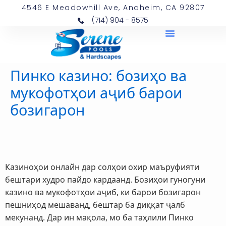
4546 E Meadowhill Ave, Anaheim, CA 92807
(714) 904 - 8575
Пинко казино: бозиҳо ва
мукофотҳои аҷиб барои
бозигарон
Казиноҳои онлайн дар солҳои охир маъруфияти
бештари худро пайдо кардаанд. Бозиҳои гуногуни
казино ва мукофотҳои аҷиб, ки барои бозигарон
пешниҳод мешаванд, бештар ба диққат ҷалб
мекунанд. Дар ин мақола, мо ба таҳлили Пинко