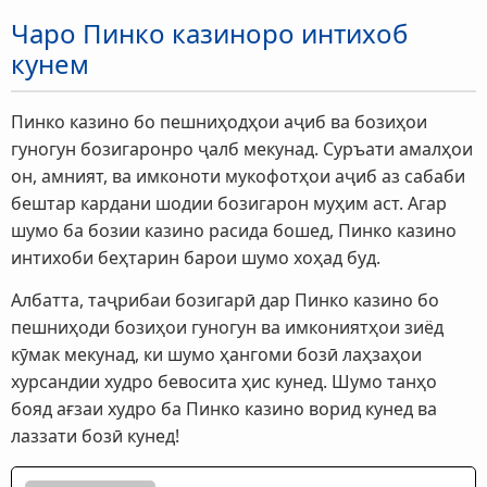
Чаро Пинко казиноро интихоб
кунем
Пинко казино бо пешниҳодҳои аҷиб ва бозиҳои
гуногун бозигаронро ҷалб мекунад. Суръати амалҳои
он, амният, ва имконоти мукофотҳои аҷиб аз сабаби
бештар кардани шодии бозигарон муҳим аст. Агар
шумо ба бозии казино расида бошед, Пинко казино
интихоби беҳтарин барои шумо хоҳад буд.
Албатта, таҷрибаи бозигарӣ дар Пинко казино бо
пешниҳоди бозиҳои гуногун ва имкониятҳои зиёд
кӯмак мекунад, ки шумо ҳангоми бозӣ лаҳзаҳои
хурсандии худро бевосита ҳис кунед. Шумо танҳо
бояд ағзаи худро ба Пинко казино ворид кунед ва
лаззати бозӣ кунед!