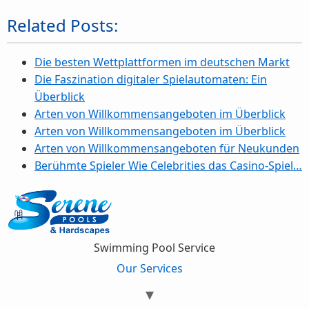
Related Posts:
Die besten Wettplattformen im deutschen Markt
Die Faszination digitaler Spielautomaten: Ein
Überblick
Arten von Willkommensangeboten im Überblick
Arten von Willkommensangeboten im Überblick
Arten von Willkommensangeboten für Neukunden
Berühmte Spieler Wie Celebrities das Casino-Spiel…
Swimming Pool Service
Our Services