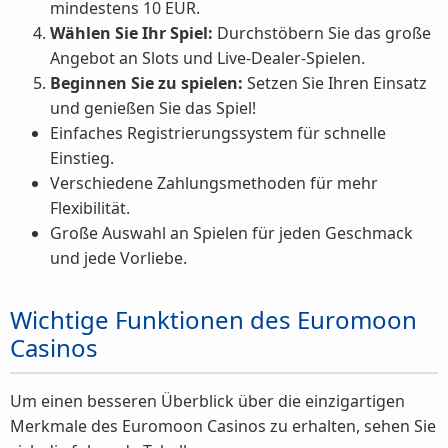
mindestens 10 EUR.
Wählen Sie Ihr Spiel:
Durchstöbern Sie das große
Angebot an Slots und Live-Dealer-Spielen.
Beginnen Sie zu spielen:
Setzen Sie Ihren Einsatz
und genießen Sie das Spiel!
Einfaches Registrierungssystem für schnelle
Einstieg.
Verschiedene Zahlungsmethoden für mehr
Flexibilität.
Große Auswahl an Spielen für jeden Geschmack
und jede Vorliebe.
Wichtige Funktionen des Euromoon
Casinos
Um einen besseren Überblick über die einzigartigen
Merkmale des Euromoon Casinos zu erhalten, sehen Sie