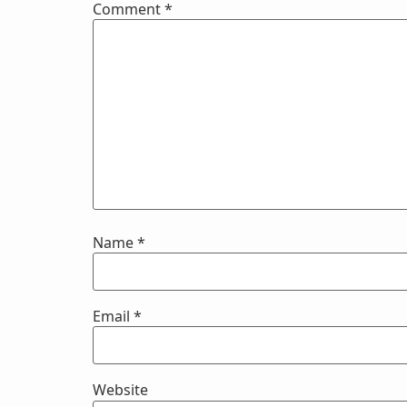
Comment
*
Name
*
Email
*
Website