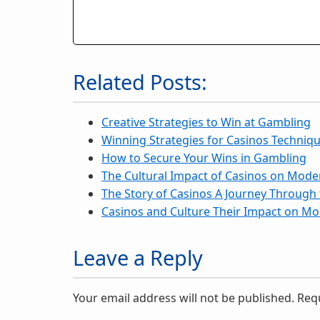
Related Posts:
Creative Strategies to Win at Gambling
Winning Strategies for Casinos Techni
How to Secure Your Wins in Gambling
The Cultural Impact of Casinos on Mode
The Story of Casinos A Journey Through
Casinos and Culture Their Impact on Mo
Leave a Reply
Your email address will not be published.
Req