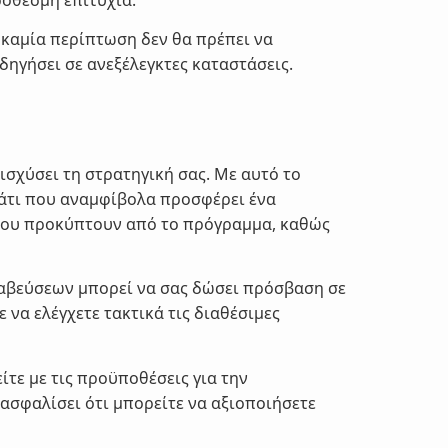
ε καμία περίπτωση δεν θα πρέπει να
ηγήσει σε ανεξέλεγκτες καταστάσεις.
σχύσει τη στρατηγική σας. Με αυτό το
κάτι που αναμφίβολα προσφέρει ένα
ς που προκύπτουν από το πρόγραμμα, καθώς
ραβεύσεων μπορεί να σας δώσει πρόσβαση σε
να ελέγχετε τακτικά τις διαθέσιμες
ίτε με τις προϋποθέσεις για την
ασφαλίσει ότι μπορείτε να αξιοποιήσετε