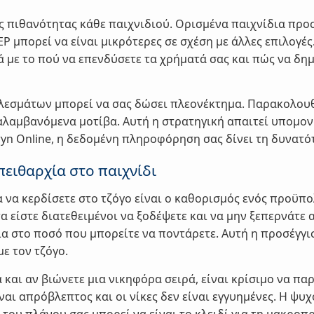
ς πιθανότητας κάθε παιχνιδιού. Ορισμένα παιχνίδια προ
Ρ μπορεί να είναι μικρότερες σε σχέση με άλλες επιλογές
 με το πού να επενδύσετε τα χρήματά σας και πώς να δη
τελεσμάτων μπορεί να σας δώσει πλεονέκτημα. Παρακολο
λαμβανόμενα μοτίβα. Αυτή η στρατηγική απαιτεί υπομον
yn Online, η δεδομένη πληροφόρηση σας δίνει τη δυνατότ
ειθαρχία στο παιχνίδι
α να κερδίσετε στο τζόγο είναι ο καθορισμός ενός προϋπ
ίστε διατεθειμένοι να ξοδέψετε και να μην ξεπερνάτε αυ
ια στο ποσό που μπορείτε να ποντάρετε. Αυτή η προσέγγι
με τον τζόγο.
 και αν βιώνετε μια νικηφόρα σειρά, είναι κρίσιμο να πα
αι απρόβλεπτος και οι νίκες δεν είναι εγγυημένες. Η ψυχ
του πλάνου σας μπορεί να είναι το κλειδί για τη μακροπ