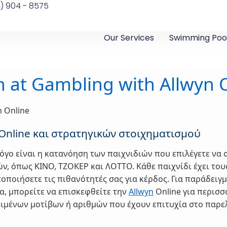
4) 904 - 8575
Our Services
Swimming Pool
in at Gambling with Allwyn 
n Online
Online και στρατηγικών στοιχηματισμού
όγο είναι η κατανόηση των παιχνιδιών που επιλέγετε να σ
ν, όπως ΚΙΝΟ, ΤΖΟΚΕΡ και ΛΟΤΤΟ. Κάθε παιχνίδι έχει τους
οποιήσετε τις πιθανότητές σας για κέρδος. Για παράδειγμ
α, μπορείτε να επισκεφθείτε την
Allwyn
Online για περισσ
ιμένων μοτίβων ή αριθμών που έχουν επιτυχία στο παρε