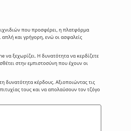
παιχνιδιών που προσφέρει, η πλατφόρμα
 απλή και γρήγορη, ενώ οι ασφαλείς
e να ξεχωρίζει. Η δυνατότητα να κερδίζετε
οσθέτει στην εμπιστοσύνη που έχουν οι
 τη δυνατότητα κέρδους. Αξιοποιώντας τις
πιτυχίας τους και να απολαύσουν τον τζόγο