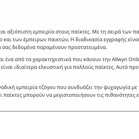
και αξιόπιστη εμπειρία στους παίκτες. Με τη σειρά των 
ο και των έμπειρων παικτών. Η διαδικασία εγγραφής είναι
ά σας δεδομένα παραμένουν προστατευμένα.
ι ένα από τα χαρακτηριστικά που κάνουν την Allwyn Onlin
είναι ιδιαίτερα ελκυστική για πολλούς παίκτες. Αυτό πρ
οναδική εμπειρία τζόγου που συνδυάζει την ψυχαγωγία με
 παίκτες μπορούν να μεγιστοποιήσουν τις πιθανότητες ε