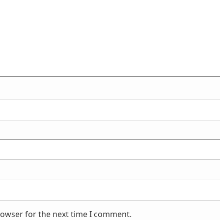
rowser for the next time I comment.