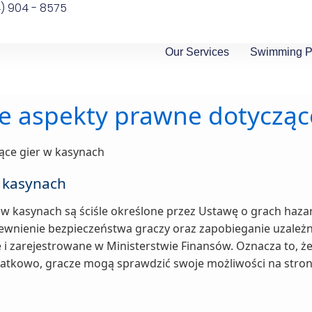
4) 904 - 8575
Our Services
Swimming Po
ze aspekty prawne dotycząc
zące gier w kasynach
w kasynach
i w kasynach są ściśle określone przez Ustawę o grach ha
ewnienie bezpieczeństwa graczy oraz zapobieganie uzależ
i zarejestrowane w Ministerstwie Finansów. Oznacza to, ż
odatkowo, gracze mogą sprawdzić swoje możliwości na stro