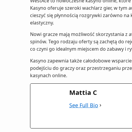
WestAce to nowoczesne kasyno online, które 
Kasyno oferuje szeroki wachlarz gier, w tym 
cieszyć się płynnością rozgrywki zarówno na 
elastyczny.
Nowi gracze mają możliwość skorzystania z 
spinów. Tego rodzaju oferty są zachętą do rej
co czyni go idealnym miejscem do zabawy i r
Kasyno zapewnia także całodobowe wsparcie k
podejściu do graczy oraz przestrzeganiu prz
kasynach online.
Mattia C
See Full Bio