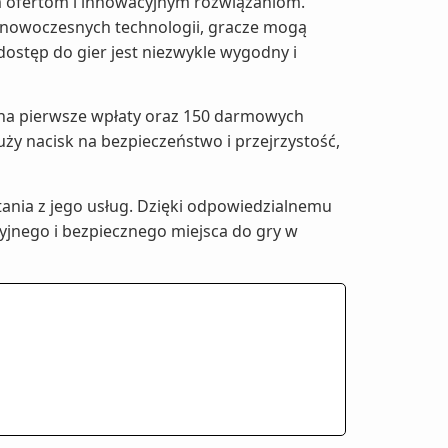
ym ofertom i innowacyjnym rozwiązaniom.
iu nowoczesnych technologii, gracze mogą
dostęp do gier jest niezwykle wygodny i
 na pierwsze wpłaty oraz 150 darmowych
uży nacisk na bezpieczeństwo i przejrzystość,
tania z jego usług. Dzięki odpowiedzialnemu
yjnego i bezpiecznego miejsca do gry w