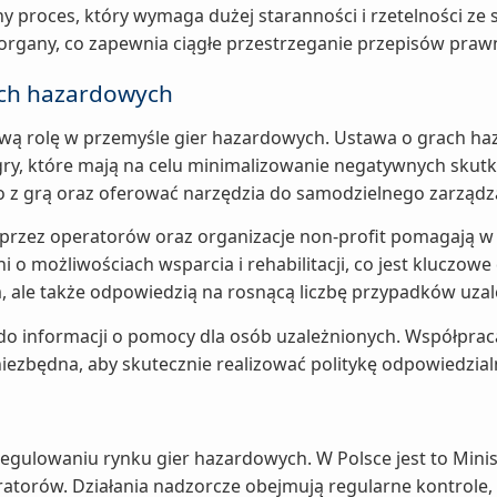
y proces, który wymaga dużej staranności i rzetelności ze s
organy, co zapewnia ciągłe przestrzeganie przepisów praw
ach hazardowych
wą rolę w przemyśle gier hazardowych. Ustawa o grach ha
, które mają na celu minimalizowanie negatywnych skutk
o z grą oraz oferować narzędzia do samodzielnego zarząd
rzez operatorów oraz organizacje non-profit pomagają w
 o możliwościach wsparcia i rehabilitacji, co jest kluczow
 ale także odpowiedzią na rosnącą liczbę przypadków uzal
o informacji o pomocy dla osób uzależnionych. Współpraca
ezbędna, aby skutecznie realizować politykę odpowiedzialn
gulowaniu rynku gier hazardowych. W Polsce jest to Minis
ratorów. Działania nadzorcze obejmują regularne kontrole,