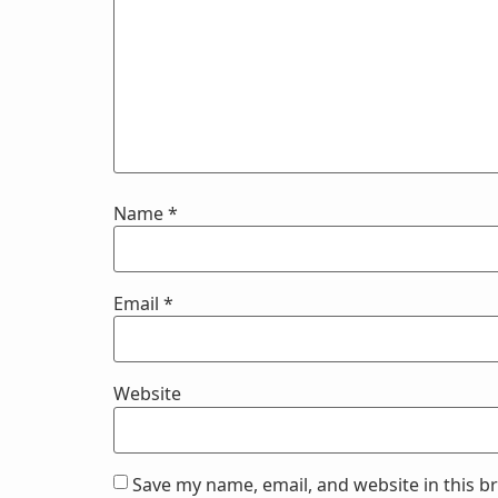
Name
*
Email
*
Website
Save my name, email, and website in this b