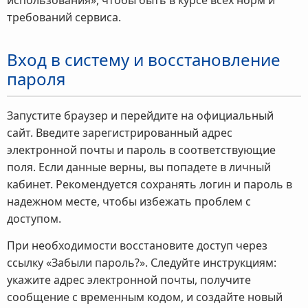
требований сервиса.
Вход в систему и восстановление
пароля
Запустите браузер и перейдите на официальный
сайт. Введите зарегистрированный адрес
электронной почты и пароль в соответствующие
поля. Если данные верны, вы попадете в личный
кабинет. Рекомендуется сохранять логин и пароль в
надежном месте, чтобы избежать проблем с
доступом.
При необходимости восстановите доступ через
ссылку «Забыли пароль?». Следуйте инструкциям:
укажите адрес электронной почты, получите
сообщение с временным кодом, и создайте новый