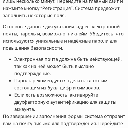
лишь несколько минут. Перейдите на главный сайт и
нажмите кнопку “Регистрация”. Система предложит
заполнить некоторые поля.
Основные данные для указания: адрес электронной
почты, пароль и, возможно, никнейм. Убедитесь, что
используются уникальные и надёжные пароли для
повышения безопасности.
Электронная почта должна быть действующей,
так как на неё может быть выслано
подтверждение.
Пароль рекомендуется сделать сложным,
состоящим из букв, цифр и символов.
Если есть возможность, активируйте
двухфакторную аутентификацию для защиты
аккаунта.
По завершении заполнения формы система отправит
вам на почту письмо для подтверждения. Перейдите