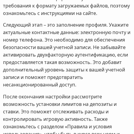
требования к формату загружаемых файлов, поэтому
ознакомьтесь с инструкциями на сайте.
Следующий этап – это заполнение профиля. Укажите
актуальные контактные данные: электронную почту и
номер телефона. Это необходимо для обеспечения
безопасности вашей учетной записи. Не забывайте
активировать двухфакторную аутентификацию, если
предоставляется такая возможность. Это добавит
дополнительный уровень защиты к вашей учетной
записи и поможет предотвратить
несанкционированный доступ.
После окончания настройки рассмотрите
возможность установки лимитов на депозиты и
ставки. Это поможет отслеживать расходы и
контролировать игровую активность. Также
ознакомьтесь с разделом «Правила и условия
использования», чтобы быть в курсе всех норм и