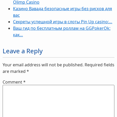
Olimp Casino
Казино Вавада безопасные игры без рисков для
вас
Секреты успешной игры в слоты Pin Up casino:…
Ваш гид по бесплатным роллам на GGPokerOk:
как…
Leave a Reply
Your email address will not be published.
Required fields
are marked
*
Comment
*