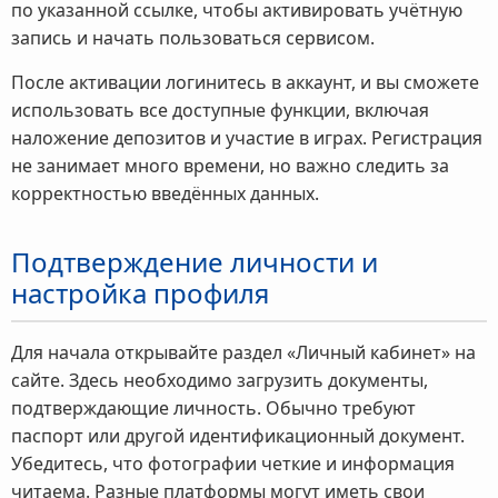
по указанной ссылке, чтобы активировать учётную
запись и начать пользоваться сервисом.
После активации логинитесь в аккаунт, и вы сможете
использовать все доступные функции, включая
наложение депозитов и участие в играх. Регистрация
не занимает много времени, но важно следить за
корректностью введённых данных.
Подтверждение личности и
настройка профиля
Для начала открывайте раздел «Личный кабинет» на
сайте. Здесь необходимо загрузить документы,
подтверждающие личность. Обычно требуют
паспорт или другой идентификационный документ.
Убедитесь, что фотографии четкие и информация
читаема. Разные платформы могут иметь свои