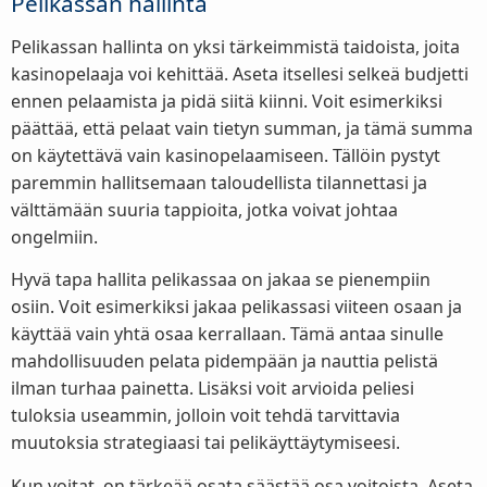
Pelikassan hallinta
Pelikassan hallinta on yksi tärkeimmistä taidoista, joita
kasinopelaaja voi kehittää. Aseta itsellesi selkeä budjetti
ennen pelaamista ja pidä siitä kiinni. Voit esimerkiksi
päättää, että pelaat vain tietyn summan, ja tämä summa
on käytettävä vain kasinopelaamiseen. Tällöin pystyt
paremmin hallitsemaan taloudellista tilannettasi ja
välttämään suuria tappioita, jotka voivat johtaa
ongelmiin.
Hyvä tapa hallita pelikassaa on jakaa se pienempiin
osiin. Voit esimerkiksi jakaa pelikassasi viiteen osaan ja
käyttää vain yhtä osaa kerrallaan. Tämä antaa sinulle
mahdollisuuden pelata pidempään ja nauttia pelistä
ilman turhaa painetta. Lisäksi voit arvioida peliesi
tuloksia useammin, jolloin voit tehdä tarvittavia
muutoksia strategiaasi tai pelikäyttäytymiseesi.
Kun voitat, on tärkeää osata säästää osa voitoista. Aseta