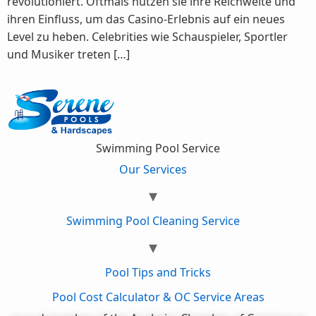
revolutioniert. Oftmals nutzen sie ihre Reichweite und
ihren Einfluss, um das Casino-Erlebnis auf ein neues
Level zu heben. Celebrities wie Schauspieler, Sportler
und Musiker treten […]
Swimming Pool Service
Our Services
Swimming Pool Cleaning Service
Pool Tips and Tricks
Pool Cost Calculator & OC Service Areas