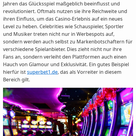
Jahren das Glücksspiel maßgeblich beeinflusst und
revolutioniert. Oftmals nutzen sie ihre Reichweite und
ihren Einfluss, um das Casino-Erlebnis auf ein neues
Level zu heben. Celebrities wie Schauspieler, Sportler
und Musiker treten nicht nur in Werbespots auf,
sondern werden auch selbst zu Markenbotschaftern für
verschiedene Spielanbieter. Dies zieht nicht nur ihre
Fans an, sondern verleiht den Plattformen auch einen
Hauch von Glamour und Exklusivität. Ein gutes Beispiel
hierfür ist
superbet1.de
, das als Vorreiter in diesem
Bereich gilt.