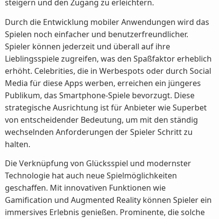
steigern und den Zugang zu erleichtern.
Durch die Entwicklung mobiler Anwendungen wird das
Spielen noch einfacher und benutzerfreundlicher.
Spieler können jederzeit und überall auf ihre
Lieblingsspiele zugreifen, was den Spaßfaktor erheblich
erhöht. Celebrities, die in Werbespots oder durch Social
Media für diese Apps werben, erreichen ein jüngeres
Publikum, das Smartphone-Spiele bevorzugt. Diese
strategische Ausrichtung ist für Anbieter wie Superbet
von entscheidender Bedeutung, um mit den ständig
wechselnden Anforderungen der Spieler Schritt zu
halten.
Die Verknüpfung von Glücksspiel und modernster
Technologie hat auch neue Spielmöglichkeiten
geschaffen. Mit innovativen Funktionen wie
Gamification und Augmented Reality können Spieler ein
immersives Erlebnis genießen. Prominente, die solche