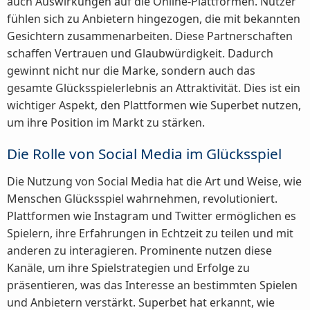
auch Auswirkungen auf die Online-Plattformen. Nutzer
fühlen sich zu Anbietern hingezogen, die mit bekannten
Gesichtern zusammenarbeiten. Diese Partnerschaften
schaffen Vertrauen und Glaubwürdigkeit. Dadurch
gewinnt nicht nur die Marke, sondern auch das
gesamte Glücksspielerlebnis an Attraktivität. Dies ist ein
wichtiger Aspekt, den Plattformen wie Superbet nutzen,
um ihre Position im Markt zu stärken.
Die Rolle von Social Media im Glücksspiel
Die Nutzung von Social Media hat die Art und Weise, wie
Menschen Glücksspiel wahrnehmen, revolutioniert.
Plattformen wie Instagram und Twitter ermöglichen es
Spielern, ihre Erfahrungen in Echtzeit zu teilen und mit
anderen zu interagieren. Prominente nutzen diese
Kanäle, um ihre Spielstrategien und Erfolge zu
präsentieren, was das Interesse an bestimmten Spielen
und Anbietern verstärkt. Superbet hat erkannt, wie