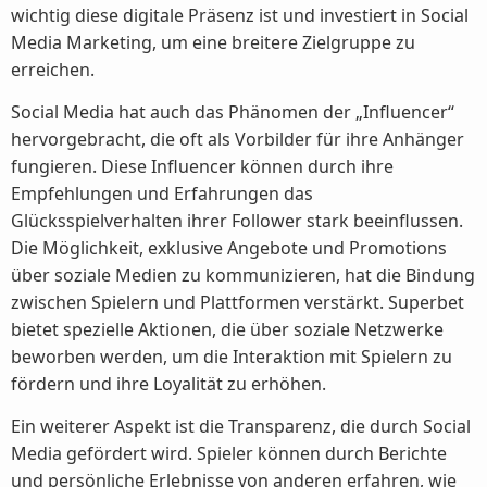
wichtig diese digitale Präsenz ist und investiert in Social
Media Marketing, um eine breitere Zielgruppe zu
erreichen.
Social Media hat auch das Phänomen der „Influencer“
hervorgebracht, die oft als Vorbilder für ihre Anhänger
fungieren. Diese Influencer können durch ihre
Empfehlungen und Erfahrungen das
Glücksspielverhalten ihrer Follower stark beeinflussen.
Die Möglichkeit, exklusive Angebote und Promotions
über soziale Medien zu kommunizieren, hat die Bindung
zwischen Spielern und Plattformen verstärkt. Superbet
bietet spezielle Aktionen, die über soziale Netzwerke
beworben werden, um die Interaktion mit Spielern zu
fördern und ihre Loyalität zu erhöhen.
Ein weiterer Aspekt ist die Transparenz, die durch Social
Media gefördert wird. Spieler können durch Berichte
und persönliche Erlebnisse von anderen erfahren, wie