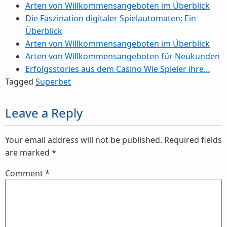
Arten von Willkommensangeboten im Überblick
Die Faszination digitaler Spielautomaten: Ein
Überblick
Arten von Willkommensangeboten im Überblick
Arten von Willkommensangeboten für Neukunden
Erfolgsstories aus dem Casino Wie Spieler ihre…
Tagged
Superbet
Leave a Reply
Your email address will not be published.
Required fields
are marked
*
Comment
*