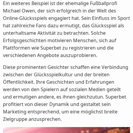
Ein weiteres Beispiel ist der ehemalige Fußballprofi
Michael Owen, der sich erfolgreich in der Welt des
Online-Glücksspiels engagiert hat. Sein Einfluss im Sport
hat zahlreiche Fans dazu ermutigt, das Glücksspiel als
unterhaltsame Aktivität zu betrachten. Solche
Erfolgsgeschichten motivieren Menschen, sich auf
Plattformen wie Superbet zu registrieren und die
verschiedenen Angebote auszuprobieren.
Diese prominenten Gesichter schaffen eine Verbindung
zwischen der Glücksspielkultur und der breiten
Öffentlichkeit. Ihre Geschichten und Erfahrungen
werden von den Spielern auf sozialen Medien geteilt
und ermutigen andere, es ihnen gleichzutun. Superbet
profitiert von dieser Dynamik und gestaltet sein
Marketing entsprechend, um eine möglichst breite
Zielgruppe anzusprechen.