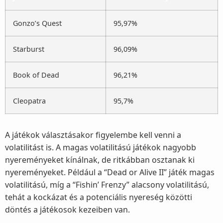
Gonzo’s Quest
95,97%
Starburst
96,09%
Book of Dead
96,21%
Cleopatra
95,7%
A játékok választásakor figyelembe kell venni a
volatilitást is. A magas volatilitású játékok nagyobb
nyereményeket kínálnak, de ritkábban osztanak ki
nyereményeket. Például a “Dead or Alive II” játék magas
volatilitású, míg a “Fishin’ Frenzy” alacsony volatilitású,
tehát a kockázat és a potenciális nyereség közötti
döntés a játékosok kezeiben van.