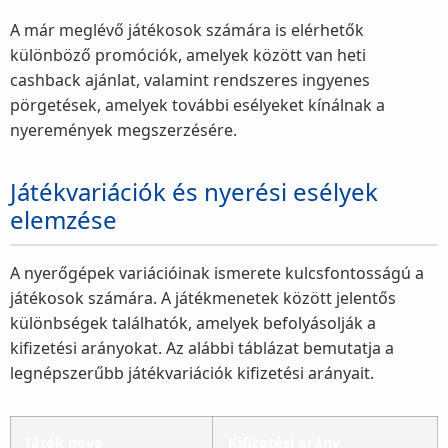
A már meglévő játékosok számára is elérhetők
különböző promóciók, amelyek között van heti
cashback ajánlat, valamint rendszeres ingyenes
pörgetések, amelyek további esélyeket kínálnak a
nyeremények megszerzésére.
Játékvariációk és nyerési esélyek
elemzése
A nyerőgépek variációinak ismerete kulcsfontosságú a
játékosok számára. A játékmenetek között jelentős
különbségek találhatók, amelyek befolyásolják a
kifizetési arányokat. Az alábbi táblázat bemutatja a
legnépszerűbb játékvariációk kifizetési arányait.
Játék neve
Kifizetési arány