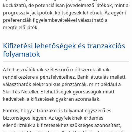
kockázatú, de potenciálisan jövedelmező játékok, mint a
progresszív jackpotok, költségesek lehetnek. Az egyéni
preferenciák figyelembevételével választható a
megfelelő játék.
Kifizetési lehetőségek és tranzakciós
folyamatok
A felhasználóknak széleskörű módszerek állnak
rendelkezésre a pénzfelvételhez. Banki átutalás mellett
választhatók elektronikus pénztárcák, mint például a
Skrill és Neteller. E lehetőségek gyorsaságuk miatt
kedveltek, a kifizetések gyakran azonnaliak.
Fontos, hogy a tranzakciós folyamat egyszerű és
biztonságos legyen. Az ügyfeleknek érdemes
ellenőrizniük a kifizetésekhez szükséges azonosítást,