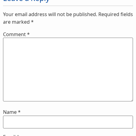
Your email address will not be published.
Required fields
are marked
*
Comment
*
Name
*