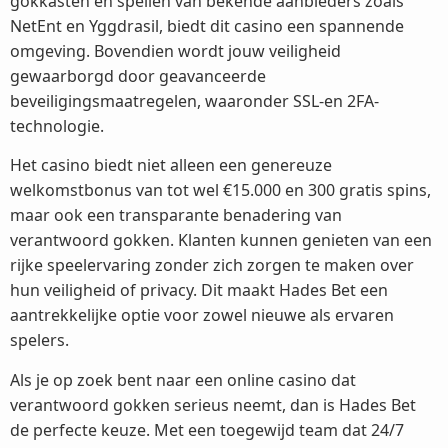
gokkasten en spellen van bekende aanbieders zoals
NetEnt en Yggdrasil, biedt dit casino een spannende
omgeving. Bovendien wordt jouw veiligheid
gewaarborgd door geavanceerde
beveiligingsmaatregelen, waaronder SSL-en 2FA-
technologie.
Het casino biedt niet alleen een genereuze
welkomstbonus van tot wel €15.000 en 300 gratis spins,
maar ook een transparante benadering van
verantwoord gokken. Klanten kunnen genieten van een
rijke speelervaring zonder zich zorgen te maken over
hun veiligheid of privacy. Dit maakt Hades Bet een
aantrekkelijke optie voor zowel nieuwe als ervaren
spelers.
Als je op zoek bent naar een online casino dat
verantwoord gokken serieus neemt, dan is Hades Bet
de perfecte keuze. Met een toegewijd team dat 24/7