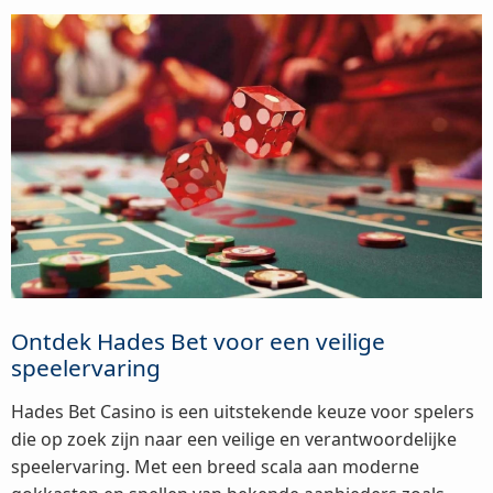
Ontdek Hades Bet voor een veilige
speelervaring
Hades Bet Casino is een uitstekende keuze voor spelers
die op zoek zijn naar een veilige en verantwoordelijke
speelervaring. Met een breed scala aan moderne