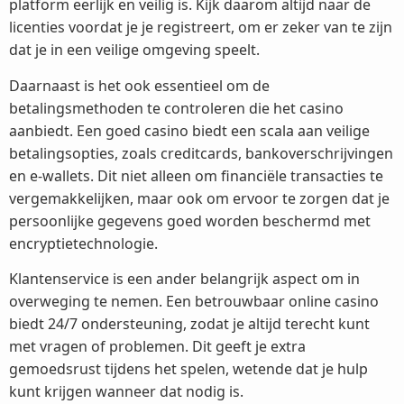
platform eerlijk en veilig is. Kijk daarom altijd naar de
licenties voordat je je registreert, om er zeker van te zijn
dat je in een veilige omgeving speelt.
Daarnaast is het ook essentieel om de
betalingsmethoden te controleren die het casino
aanbiedt. Een goed casino biedt een scala aan veilige
betalingsopties, zoals creditcards, bankoverschrijvingen
en e-wallets. Dit niet alleen om financiële transacties te
vergemakkelijken, maar ook om ervoor te zorgen dat je
persoonlijke gegevens goed worden beschermd met
encryptietechnologie.
Klantenservice is een ander belangrijk aspect om in
overweging te nemen. Een betrouwbaar online casino
biedt 24/7 ondersteuning, zodat je altijd terecht kunt
met vragen of problemen. Dit geeft je extra
gemoedsrust tijdens het spelen, wetende dat je hulp
kunt krijgen wanneer dat nodig is.