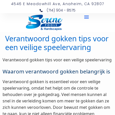
4546 E Meadowhill Ave, Anaheim, CA 92807
(714) 904 - 8575
Verantwoord gokken tips voor
een veilige speelervaring
Verantwoord gokken tips voor een veilige speelervaring
Waarom verantwoord gokken belangrijk is
Verantwoord gokken is essentieel voor een veilige
speelervaring, omdat het helpt om de controle te
behouden over je gokgedrag. Veel mensen kunnen al
snel in de verleiding komen om meer te gokken dan ze
zich kunnen veroorloven. Door bewust met gokken om
te gaan, kun je niet alleen financiële problemen