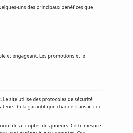
quelques-uns des principaux bénéfices que
ble et engageant. Les promotions et le
 Le site utilise des protocoles de sécurité
isateurs. Cela garantit que chaque transaction
écurité des comptes des joueurs. Cette mesure