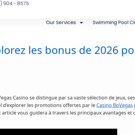
4) 904 - 8575
Our Services
Swimming Pool Cl
plorez les bonus de 2026 p
egas Casino se distingue par sa vaste sélection de jeux, s
iel d’explorer les promotions offertes par le
Casino BoVegas
t article vous guidera à travers les principaux avantages e