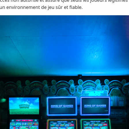
ccès non autorisé et assure que seuls les joueurs légitime
un environnement de jeu sûr et fiable.