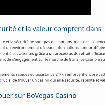
écurité et la valeur comptent dans 
dité et la sécurité ne sont pas des options, mais des exige
ent un environnement où leurs informations sont protégées 
nt à ces attentes grâce à un processus de retrait efficace
riode d’engagement sur le marché de 8 ans, ce casino a su 
iements rapides et l’assistance 24/7, renforcent encore cet
t crucial de trouver un casino qui allie sécurité, rapidité et
uer sur BoVegas Casino