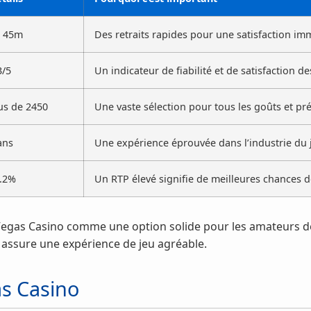
 45m
Des retraits rapides pour une satisfaction im
3/5
Un indicateur de fiabilité et de satisfaction des
us de 2450
Une vaste sélection pour tous les goûts et pr
ans
Une expérience éprouvée dans l’industrie du j
.2%
Un RTP élevé signifie de meilleures chances d
Vegas Casino comme une option solide pour les amateurs de j
 assure une expérience de jeu agréable.
s Casino