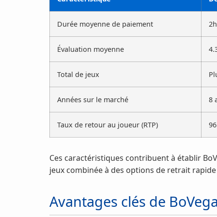
Durée moyenne de paiement
2h
Évaluation moyenne
4.
Total de jeux
Pl
Années sur le marché
8 
Taux de retour au joueur (RTP)
96
Ces caractéristiques contribuent à établir Bo
jeux combinée à des options de retrait rapide
Avantages clés de BoVega