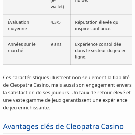
(e-
fluide.
wallet)
Évaluation
4.3/5
Réputation élevée qui
moyenne
inspire confiance.
Années sur le
9 ans
Expérience consolidée
marché
dans le secteur du jeu en
ligne.
Ces caractéristiques illustrent non seulement la fiabilité
de Cleopatra Casino, mais aussi son engagement envers
la satisfaction de ses joueurs. Un taux de retour élevé et
une vaste gamme de jeux garantissent une expérience
de jeu enrichissante.
Avantages clés de Cleopatra Casino