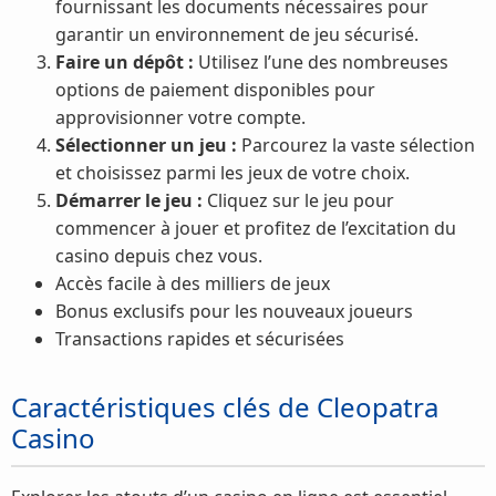
fournissant les documents nécessaires pour
garantir un environnement de jeu sécurisé.
Faire un dépôt :
Utilisez l’une des nombreuses
options de paiement disponibles pour
approvisionner votre compte.
Sélectionner un jeu :
Parcourez la vaste sélection
et choisissez parmi les jeux de votre choix.
Démarrer le jeu :
Cliquez sur le jeu pour
commencer à jouer et profitez de l’excitation du
casino depuis chez vous.
Accès facile à des milliers de jeux
Bonus exclusifs pour les nouveaux joueurs
Transactions rapides et sécurisées
Caractéristiques clés de Cleopatra
Casino