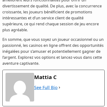
améliorent leurs fonctionnalités pour offrir un
divertissement de qualité. De plus, avec la concurrence
croissante, les joueurs bénéficient de promotions
intéressantes et d’un service client de qualité
supérieure, ce qui rend chaque session de jeu encore
plus agréable.
En somme, que vous soyez un joueur occasionnel ou un
passionné, les casinos en ligne offrent des opportunités
inégalées pour s’amuser et potentiellement gagner de
l’argent. Explorez vos options et lancez-vous dans cette
aventure captivante.
Mattia C
See Full Bio