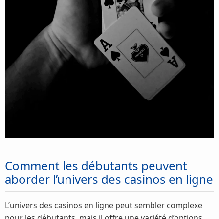
Comment les débutants peuvent
aborder l’univers des casinos en ligne
L’univers des casinos en ligne peut sembler complexe
pour les débutants, mais il offre une variété d’options