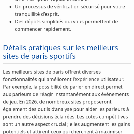
Un processus de vérification sécurisé pour votre
tranquillité d’esprit.
Des dépôts simplifiés qui vous permettent de
commencer rapidement.
Détails pratiques sur les meilleurs
sites de paris sportifs
Les meilleurs sites de paris offrent diverses
fonctionnalités qui améliorent l’expérience utilisateur.
Par exemple, la possibilité de parier en direct permet
aux parieurs de réagir instantanément aux événements
de jeu. En 2026, de nombreux sites proposeront
également des outils d’analyse pour aider les parieurs à
prendre des décisions éclairées. Les cotes compétitives
sont un autre aspect crucial ; elles augmentent les gains
potentiels et attirent ceux qui cherchent à maximiser