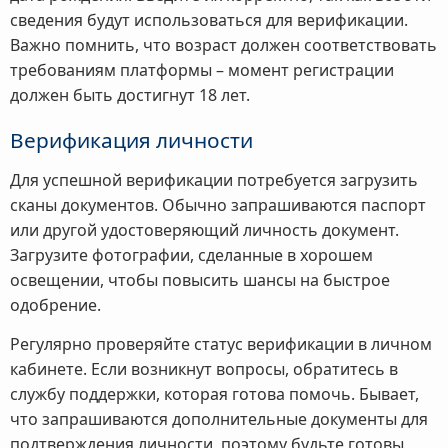
сведения будут использоваться для верификации.
Важно помнить, что возраст должен соответствовать
требованиям платформы – момент регистрации
должен быть достигнут 18 лет.
Верификация личности
Для успешной верификации потребуется загрузить
сканы документов. Обычно запрашиваются паспорт
или другой удостоверяющий личность документ.
Загрузите фотографии, сделанные в хорошем
освещении, чтобы повысить шансы на быстрое
одобрение.
Регулярно проверяйте статус верификации в личном
кабинете. Если возникнут вопросы, обратитесь в
службу поддержки, которая готова помочь. Бывает,
что запрашиваются дополнительные документы для
подтверждения личности, поэтому будьте готовы