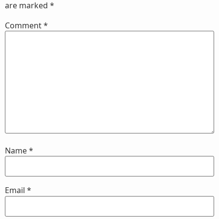
are marked
*
Comment
*
Name
*
Email
*